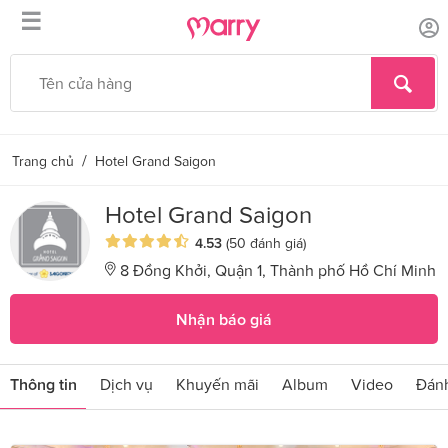
☰
/
Trang chủ
Hotel Grand Saigon
Hotel Grand Saigon
4.53
(50 đánh giá)
8 Đồng Khởi, Quận 1, Thành phố Hồ Chí Minh
Nhận báo giá
Thông tin
Dịch vụ
Khuyến mãi
Album
Video
Đánh