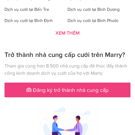
Dịch vụ cưới tại Bến Tre
Dịch vụ cưới tại Bình Dương
Dịch vụ cưới tại Bình Định
Dịch vụ cưới tại Bình Phước
Dịch vụ cưới tại Bình Thuận
Dịch vụ cưới tại Cà Mau
XEM THÊM
Dịch vụ cưới tại Cao Bằng
Dịch vụ cưới tại Đăk Lăk
Trở thành nhà cung cấp cưới trên Marry?
Dịch vụ cưới tại Hà Nội
Dịch vụ cưới tại Đăk Nông
Dịch vụ cưới tại Điện Biên
Dịch vụ cưới tại Đồng Nai
Tham gia cùng hơn 8.500 nhà cung cấp đã thúc đẩy thành
công kinh doanh dịch vụ cưới của họ với Marry
Dịch vụ cưới tại Đồng Tháp
Dịch vụ cưới tại Gia Lai
Dịch vụ cưới tại Hà Giang
Dịch vụ cưới tại Hà Nam
Đăng ký trở thành nhà cung cấp
Dịch vụ cưới tại Hà Tây
Dịch vụ cưới tại Hà Tĩnh
Dịch vụ cưới tại Hải Dương
Dịch vụ cưới tại Đà Nẵng
Dịch vụ cưới tại Hậu Giang
Dịch vụ cưới tại Hòa Bình
Dịch vụ cưới tại Hưng Yên
Dịch vụ cưới tại Khánh Hòa