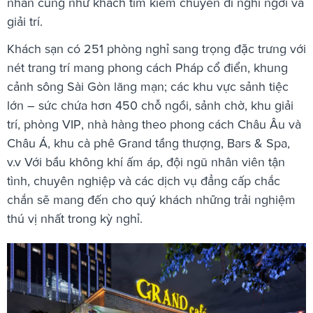
nhân cũng như khách tìm kiếm chuyến đi nghỉ ngơi và
giải trí.
Khách sạn có 251 phòng nghỉ sang trọng đặc trưng với
nét trang trí mang phong cách Pháp cổ điển, khung
cảnh sông Sài Gòn lãng mạn; các khu vực sảnh tiệc
lớn – sức chứa hơn 450 chỗ ngồi, sảnh chờ, khu giải
trí, phòng VIP, nhà hàng theo phong cách Châu Âu và
Châu Á, khu cà phê Grand tầng thượng, Bars & Spa,
v.v Với bầu không khí ấm áp, đội ngũ nhân viên tận
tình, chuyên nghiệp và các dịch vụ đẳng cấp chắc
chắn sẽ mang đến cho quý khách những trải nghiệm
thú vị nhất trong kỳ nghỉ.