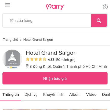
☰
/
Trang chủ
Hotel Grand Saigon
Hotel Grand Saigon
4.53
(50 đánh giá)
8 Đồng Khởi, Quận 1, Thành phố Hồ Chí Minh
Nhận báo giá
Thông tin
Dịch vụ
Khuyến mãi
Album
Video
Đánh