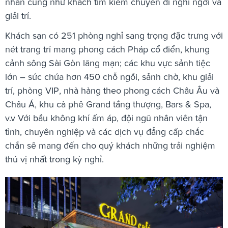
nhân cũng như khách tìm kiếm chuyến đi nghỉ ngơi và
giải trí.
Khách sạn có 251 phòng nghỉ sang trọng đặc trưng với
nét trang trí mang phong cách Pháp cổ điển, khung
cảnh sông Sài Gòn lãng mạn; các khu vực sảnh tiệc
lớn – sức chứa hơn 450 chỗ ngồi, sảnh chờ, khu giải
trí, phòng VIP, nhà hàng theo phong cách Châu Âu và
Châu Á, khu cà phê Grand tầng thượng, Bars & Spa,
v.v Với bầu không khí ấm áp, đội ngũ nhân viên tận
tình, chuyên nghiệp và các dịch vụ đẳng cấp chắc
chắn sẽ mang đến cho quý khách những trải nghiệm
thú vị nhất trong kỳ nghỉ.