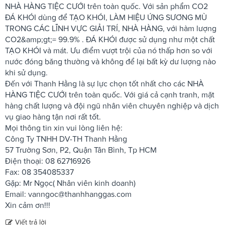
NHÀ HÀNG TIỆC CƯỚI trên toàn quốc. Với sản phẩm CO2
ĐÁ KHÓI dùng để TẠO KHÓI, LÀM HIỆU ỨNG SƯƠNG MÙ
TRONG CÁC LĨNH VỰC GIẢI TRÍ, NHÀ HÀNG, với hàm lượng
CO2&amp;gt;= 99.9% . ĐÁ KHÓI được sử dụng như một chất
TẠO KHÓI và mát. Ưu điểm vượt trội của nó thấp hơn so với
nước đóng băng thường và không để lại bất kỳ dư lượng nào
khi sử dụng.
Đến với Thanh Hằng là sự lực chọn tốt nhất cho các NHÀ
HÀNG TIỆC CƯỚI trên toàn quốc. Với giá cả cạnh tranh, mặt
hàng chất lượng và đội ngũ nhân viên chuyên nghiệp và dịch
vụ giao hàng tận nơi rất tốt.
Mọi thông tin xin vui lòng liên hệ:
Công Ty TNHH DV-TH Thanh Hằng
57 Trường Sơn, P2, Quận Tân Bình, Tp HCM
Điện thoại: 08 62716926
Fax: 08 354085337
Gặp: Mr Ngọc( Nhân viên kinh doanh)
Email:
vanngoc@thanhhanggas.com
Xin cảm ơn!!!
Viết trả lời