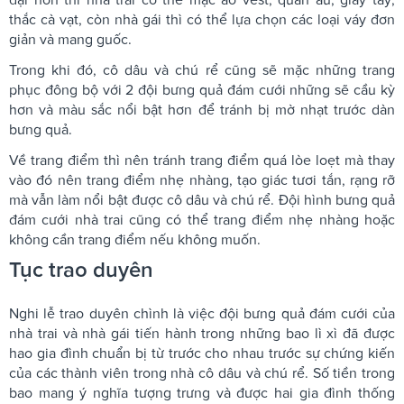
thắc cà vạt, còn nhà gái thì có thể lựa chọn các loại váy đơn
giản và mang guốc.
Trong khi đó, cô dâu và chú rể cũng sẽ mặc những trang
phục đông bộ với 2 đội bưng quả đám cưới những sẽ cầu kỳ
hơn và màu sắc nổi bật hơn để tránh bị mờ nhạt trước dàn
bưng quả.
Về trang điểm thì nên tránh trang điểm quá lòe loẹt mà thay
vào đó nên trang điểm nhẹ nhàng, tạo giác tươi tắn, rạng rỡ
mà vẫn làm nổi bật được cô dâu và chú rể. Đội hình bưng quả
đám cưới nhà trai cũng có thể trang điểm nhẹ nhàng hoặc
không cần trang điểm nếu không muốn.
Tục trao duyên
Nghi lễ trao duyên chình là việc đội bưng quả đám cưới của
nhà trai và nhà gái tiến hành trong những bao lì xì đã được
hao gia đình chuẩn bị từ trước cho nhau trước sự chứng kiến
của các thành viên trong nhà cô dâu và chú rể. Số tiền trong
bao mang ý nghĩa tượng trưng và được hai gia đình thống