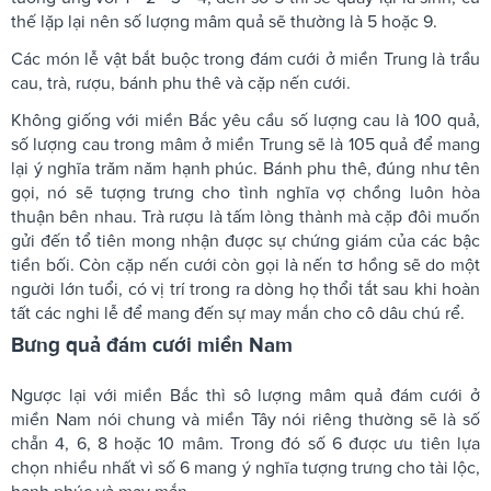
thế lặp lại nên số lượng mâm quả sẽ thường là 5 hoặc 9.
Các món lễ vật bắt buộc trong đám cưới ở miền Trung là trầu
cau, trà, rượu, bánh phu thê và cặp nến cưới.
Không giống với miền Bắc yêu cầu số lượng cau là 100 quả,
số lượng cau trong mâm ở miền Trung sẽ là 105 quả để mang
lại ý nghĩa trăm năm hạnh phúc. Bánh phu thê, đúng như tên
gọi, nó sẽ tượng trưng cho tình nghĩa vợ chồng luôn hòa
thuận bên nhau. Trà rượu là tấm lòng thành mà cặp đôi muốn
gửi đến tổ tiên mong nhận được sự chứng giám của các bậc
tiền bối. Còn cặp nến cưới còn gọi là nến tơ hồng sẽ do một
người lớn tuổi, có vị trí trong ra dòng họ thổi tắt sau khi hoàn
tất các nghi lễ để mang đến sự may mắn cho cô dâu chú rể.
Bưng quả đám cưới miền Nam
Ngược lại với miền Bắc thì sô lượng mâm quả đám cưới ở
miền Nam nói chung và miền Tây nói riêng thường sẽ là số
chẵn 4, 6, 8 hoặc 10 mâm. Trong đó số 6 được ưu tiên lựa
chọn nhiều nhất vì số 6 mang ý nghĩa tượng trưng cho tài lộc,