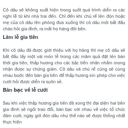
Cô dâu sẽ không xuất hiện trong suốt quá trình diễn ra các
nghi lễ từ khi nhà trai đến. Chỉ đến khi chú rể lên đón hoặc
mẹ của cô dâu lên phòng đưa xuống thì cô dâu mới bắt đầu
chào hỏi gia đình, ra mắt họ hàng đôi bên.
Làm lễ gia tiên
Khi cô dâu đã được giới thiệu với họ hàng thì mẹ cô dâu sẽ
bắt đầu lấy một vài món lễ trong các mâm quả đặt lên bàn
thời gia tiên, thắp hương cho các bậc tiền nhân nhằm mong
nhận được sự chứng giám. Cô dâu và chú rể cũng sẽ cùng
nhau bước đến bàn gia tiên để thắp hương xin phép cho việc
cưới hỏi được diễn ra suôn sẻ.
Bàn
bạc
về lễ cưới
Sau khi việc thắp hương gia tiên đã xong thì đại diện hai bên
gia đình sẽ ngồi trao đổi, bàn bạc với nhau về việc tổ chức
đám cưới, ngày giờ đón dâu như thế nào sẽ được thống nhất
thực hiện