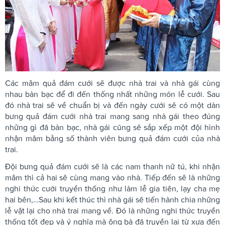
Các mâm quả đám cưới sẽ được nhà trai và nhà gái cùng
nhau bàn bạc để đi đến thống nhất những món lễ cưới. Sau
đó nhà trai sẽ về chuẩn bị và đến ngày cưới sẽ có một dàn
bưng quả đám cưới nhà trai mang sang nhà gái theo đúng
những gì đã bàn bạc, nhà gái cũng sẽ sắp xếp một đội hình
nhận mâm bằng số thành viên bưng quả đám cưới của nhà
trai.
Đội bưng quả đám cưới sẽ là các nam thanh nữ tú, khi nhận
mâm thì cả hai sẽ cùng mang vào nhà. Tiếp đến sẽ là những
nghi thức cưới truyền thống như làm lễ gia tiên, lạy cha mẹ
hai bên,…Sau khi kết thúc thì nhà gái sẽ tiến hành chia những
lễ vật lại cho nhà trai mang về. Đó là những nghi thức truyền
thống tốt đẹp và ý nghĩa mà ông bà đã truyền lại từ xưa đến