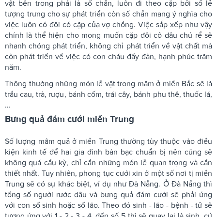
vật bên trong phải là số chẵn, luôn đi theo cặp bởi số lẻ
tượng trưng cho sự phát triển còn số chẵn mang ý nghĩa cho
việc luôn có đôi có cặp của vợ chồng. Việc sắp xếp như vậy
chính là thể hiện cho mong muốn cặp đôi cô dâu chú rể sẽ
nhanh chóng phát triển, không chỉ phát triển về vật chất mà
còn phát triển về việc có con cháu đầy đàn, hạnh phúc trăm
năm.
Thông thường những món lễ vật trong mâm ở miền Bắc sẽ là
trầu cau, trà, rượu, bánh cốm, trái cây, bánh phu thê, thuốc lá,
…
Bưng quả đám cưới miền Trung
Số lượng mâm quả ở miền Trung thường tùy thuộc vào điều
kiện kinh tế để hai gia đình bàn bạc chuẩn bị nên cũng sẽ
không quá cầu kỳ, chỉ cần những món lễ quan trọng và cần
thiết nhất. Tuy nhiên, phong tục cưới xin ở một số nơi tị miền
Trung sẽ có sự khác biệt, ví dụ như Đà Nẵng. Ở Đà Nẵng thì
tổng số người rước dâu và bưng quả đám cưới sẽ phải ứng
với con số sinh hoặc số lão. Theo đó sinh - lão - bệnh - tử sẽ
tương ứng với 1 - 2 - 3 - 4, đến số 5 thì sẽ quay lại là sinh, cứ