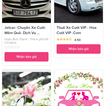
Jetcar- Chuyên Xe Cưới-
Thuê Xe Cưới VIP - Hoa
Mâm Quả- Dịch Vụ ...
Cưới VIP .Com
Quận Bình Thạnh - Thành phố Hồ
4.50
Chí Minh
Nhận báo giá
Nhận báo giá