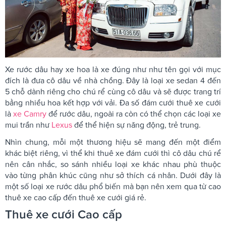
Xe rước dâu hay xe hoa là xe đúng như như tên gọi với mục
đích là đưa cô dâu về nhà chồng. Đây là loại xe sedan 4 đến
5 chỗ dành riêng cho chú rể cùng cô dâu và sẽ được trang trí
bằng nhiều hoa kết hợp với vải. Đa số đám cưới thuê xe cưới
là
xe Camry
để rước dâu, ngoài ra còn có thể chọn các loại xe
mui trần như
Lexus
để thể hiện sự năng động, trẻ trung.
Nhìn chung, mỗi một thương hiệu sẽ mang đến một điểm
khác biệt riêng, vì thể khi thuê xe đám cưới thì cô dâu chú rể
nên cân nhắc, so sánh nhiều loại xe khác nhau phù thuộc
vào từng phân khúc cũng như sở thích cá nhân. Dưới đây là
một số loại xe rước dâu phổ biến mà bạn nên xem qua từ cao
thuê xe cao cấp đến thuê xe cưới giá rẻ.
Thuê xe cưới Cao cấp