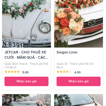
JETCAR - CHO THUÊ XE
Saigon Limo
CƯỚI - MÂM QUẢ - CÁC...
Quận Bình Thạnh - Thành phố Hồ
Quận 10 - Thành phố Hồ Chí
Chí Minh
Minh
5.00
4.00
Nhận báo giá
Nhận báo giá