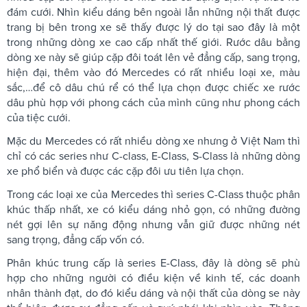
đám cưới. Nhìn kiểu dáng bên ngoài lẫn những nội thất được
trang bị bên trong xe sẽ thấy được lý do tại sao đây là một
trong những dòng xe cao cấp nhất thế giới. Rước dâu bằng
dòng xe này sẽ giúp cặp đôi toát lên vẻ đẳng cấp, sang trọng,
hiện đại, thêm vào đó Mercedes có rất nhiều loại xe, màu
sắc,…để cô dâu chú rể có thể lựa chọn được chiếc xe rước
dâu phù hợp với phong cách của mình cũng như phong cách
của tiệc cưới.
Mặc du Mercedes có rất nhiều dòng xe nhưng ở Việt Nam thì
chỉ có các series như C-class, E-Class, S-Class là những dòng
xe phổ biển và được các cặp đôi ưu tiên lựa chọn.
Trong các loại xe của Mercedes thì series C-Class thuộc phân
khúc thấp nhất, xe có kiểu dáng nhỏ gọn, có những đường
nét gợi lên sự năng động nhưng vẫn giữ được những nét
sang trọng, đẳng cấp vốn có.
Phân khúc trung cấp là series E-Class, đây là dòng sẽ phù
hợp cho những người có điều kiện về kinh tế, các doanh
nhân thành đạt, do đó kiểu dáng và nội thất của dòng se này