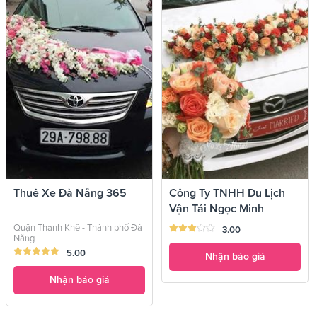
Thuê Xe Đà Nẵng 365
Công Ty TNHH Du Lịch
Vận Tải Ngọc Minh
Quận Thanh Khê - Thành phố Đà
3.00
Nẵng
5.00
Nhận báo giá
Nhận báo giá