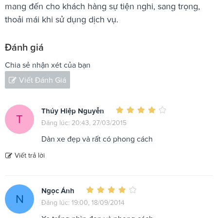
mang đến cho khách hàng sự tiện nghi, sang trọng,
thoải mái khi sử dụng dịch vụ.
Đánh giá
Chia sẻ nhận xét của bạn
Viết Đánh Giá
Thúy Hiệp Nguyễn
T
Đăng lúc: 20:43, 27/03/2015
Dàn xe đẹp và rất có phong cách
Viết trả lời
Ngọc Ánh
N
Đăng lúc: 19:00, 18/09/2014