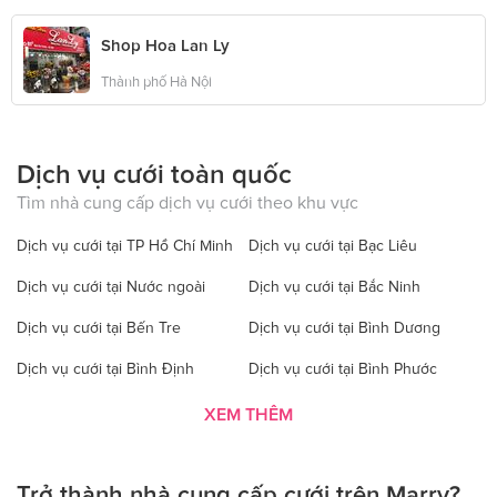
Shop Hoa Lan Ly
Thành phố Hà Nội
Dịch vụ cưới toàn quốc
Tìm nhà cung cấp dịch vụ cưới theo khu vực
Dịch vụ cưới tại TP Hồ Chí Minh
Dịch vụ cưới tại Bạc Liêu
Dịch vụ cưới tại Nước ngoài
Dịch vụ cưới tại Bắc Ninh
Dịch vụ cưới tại Bến Tre
Dịch vụ cưới tại Bình Dương
Dịch vụ cưới tại Bình Định
Dịch vụ cưới tại Bình Phước
Dịch vụ cưới tại Bình Thuận
Dịch vụ cưới tại Cà Mau
XEM THÊM
Dịch vụ cưới tại Cao Bằng
Dịch vụ cưới tại Đăk Lăk
Trở thành nhà cung cấp cưới trên Marry?
Dịch vụ cưới tại Hà Nội
Dịch vụ cưới tại Đăk Nông