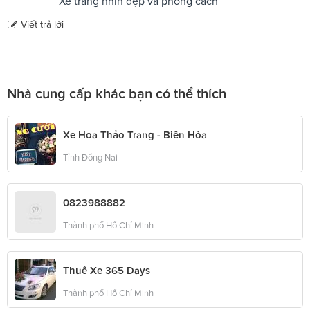
Xe trắng nhìn đẹp và phong cách
Viết trả lời
Nhà cung cấp khác bạn có thể thích
Xe Hoa Thảo Trang - Biên Hòa
Tỉnh Đồng Nai
0823988882
Thành phố Hồ Chí Minh
Thuê Xe 365 Days
Thành phố Hồ Chí Minh