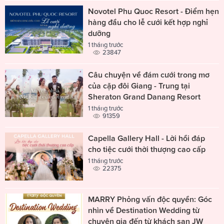
Novotel Phu Quoc Resort - Điểm hẹn
hàng đầu cho lễ cưới kết hợp nghỉ
dưỡng
1 tháng trước
23847
Câu chuyện về đám cưới trong mơ
của cặp đôi Giang - Trung tại
Sheraton Grand Danang Resort
1 tháng trước
91359
Capella Gallery Hall - Lời hồi đáp
cho tiệc cưới thời thượng cao cấp
1 tháng trước
22375
MARRY Phỏng vấn độc quyền: Góc
nhìn về Destination Wedding từ
chuyên gia đến từ khách sạn JW