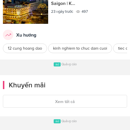
Saigon | K...
23 ngày trước
497
Xu hướng
12 cung hoang dao
kinh nghiem to chuc dam cuoi
tiec cu
ad
Quảng cáo
Khuyến mãi
Xem tất cả
ad
Quảng cáo