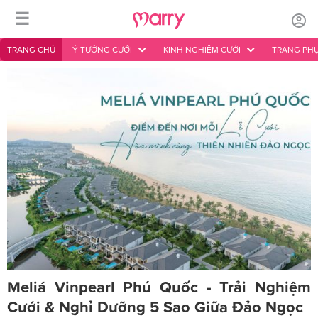
☰
TRANG CHỦ
Ý TƯỞNG CƯỚI
KINH NGHIỆM CƯỚI
TRANG PHỤ
Meliá Vinpearl Phú Quốc - Trải Nghiệm
Cưới & Nghỉ Dưỡng 5 Sao Giữa Đảo Ngọc