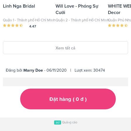
Linh Nga Bridal
Will Love - Phóng Sự
WHITE WE
Cưới
Decor
Quận 1 - Thành phố Hồ Chí Minh
Quận 2 - Thành phố Hồ Chí Minh
Quận Phú Nhu
4.47
Xem tất cả
Đăng bởi
Marry Doe
- 06/11/2020 | Lượt xem: 30474
Đặt hàng (
0
đ
)
ad
Quảng cáo