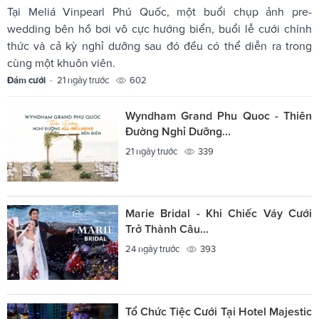
Tại Meliá Vinpearl Phú Quốc, một buổi chụp ảnh pre-
wedding bên hồ bơi vô cực hướng biển, buổi lễ cưới chính
thức và cả kỳ nghỉ dưỡng sau đó đều có thể diễn ra trong
cùng một khuôn viên.
Đám cưới
-
21 ngày trước
602
Wyndham Grand Phu Quoc - Thiên
Đường Nghỉ Dưỡng...
21 ngày trước
339
Marie Bridal - Khi Chiếc Váy Cưới
Trở Thành Câu...
24 ngày trước
393
Tổ Chức Tiệc Cưới Tại Hotel Majestic