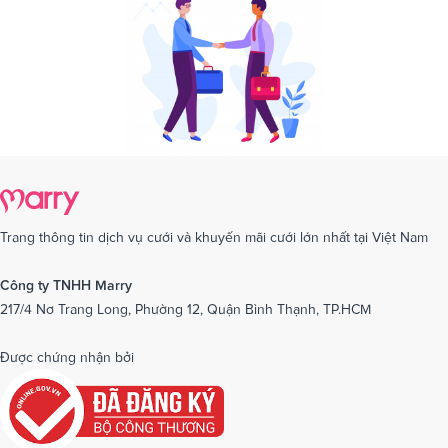
Dịch vụ cưới tại Hậu Giang
Dịch vụ cưới tại Hòa Bình
Dịch vụ cưới tại Hưng Yên
Dịch vụ cưới tại Khánh Hòa
Dịch vụ cưới tại Kiên Giang
Dịch vụ cưới tại Kon Tom
Dịch vụ cưới tại Lai Châu
Dịch vụ cưới tại Lâm Đồng
Dịch vụ cưới tại Lạng Sơn
Dịch vụ cưới tại Lào Cai
Dịch vụ cưới tại Cần Thơ
Dịch vụ cưới tại Long An
Dịch vụ cưới tại Nam Định
Dịch vụ cưới tại Nghệ An
Trang thông tin dịch vụ cưới và khuyến mãi cưới lớn nhất tại Việt Nam
Dịch vụ cưới tại Ninh Bình
Dịch vụ cưới tại Ninh Thuận
Công ty TNHH Marry
217/4 Nơ Trang Long, Phường 12, Quận Bình Thạnh, TP.HCM
Dịch vụ cưới tại Phú Yên
Dịch vụ cưới tại Phú Thọ
Dịch vụ cưới tại Quảng Bình
Dịch vụ cưới tại Quảng Nam
Được chứng nhận bởi
Dịch vụ cưới tại Quảng Ngãi
Dịch vụ cưới tại Hải Phòng
Dịch vụ cưới tại Quảng Ninh
Dịch vụ cưới tại Quảng Trị