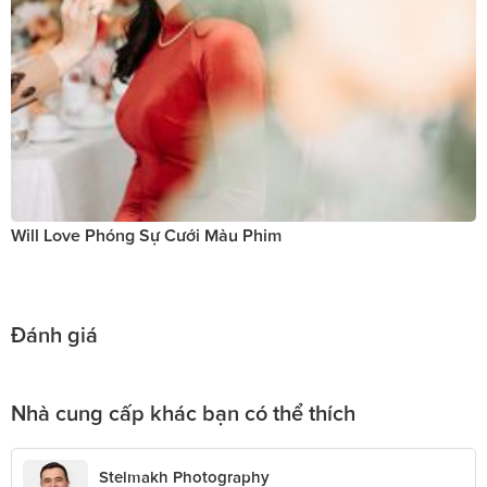
Will Love Phóng Sự Cưới Màu Phim
Đánh giá
Nhà cung cấp khác bạn có thể thích
Stelmakh Photography