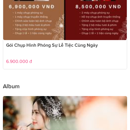
Gói Chụp Hình Phóng Sự Lễ Tiệc Cùng Ngày
6.900.000
đ
Album