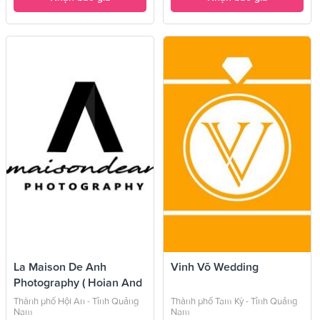
La Maison De Anh
Vinh Võ Wedding
Photography ( Hoian And
...
Thành phố Hội An - Tỉnh Quảng
Thành phố Tam Kỳ - Tỉnh Quảng
Nam
Nam