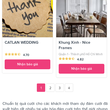
CATLAN WEDDING
Khung Xinh - Nice
Frames
Quận 1 - Thành phố Hồ Chí Minh
4.70
4.82
Nhận báo giá
Nhận báo giá
1
2
3
4
Chuẩn bị quà cưới cho các khách mời tham dự đám cưới đã
xuất hiện rất nhiều tại văn hóa đám cưới trên thế giới nhưng