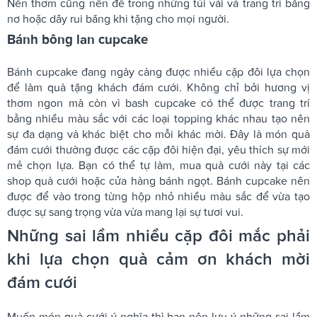
Nến thơm cũng nên để trong những túi vải và trang trí bằng
nơ hoặc dây rui băng khi tặng cho mọi người.
Bánh bông lan cupcake
Bánh cupcake đang ngày càng được nhiều cặp đôi lựa chọn
để làm quà tặng khách đám cưới. Không chỉ bởi hương vị
thơm ngon mà còn vì bash cupcake có thể được trang trí
bằng nhiều màu sắc với các loại topping khác nhau tạo nên
sự đa dạng và khác biệt cho mỗi khác mời. Đây là món quà
đám cưới thường được các cặp đôi hiện đại, yêu thích sự mới
mẻ chọn lựa. Bạn có thể tự làm, mua quà cưới này tại các
shop quà cưới hoặc cửa hàng bánh ngọt. Bánh cupcake nên
được để vào trong từng hộp nhỏ nhiều màu sắc để vừa tạo
được sự sang trọng vừa vừa mang lại sự tươi vui.
Những sai lầm nhiều cặp đôi mắc phải
khi lựa chọn quà cảm ơn khách mời
đám cưới
Muốn món quà cưới ý nghĩa thì bạn nên lưu ý những sai lầm