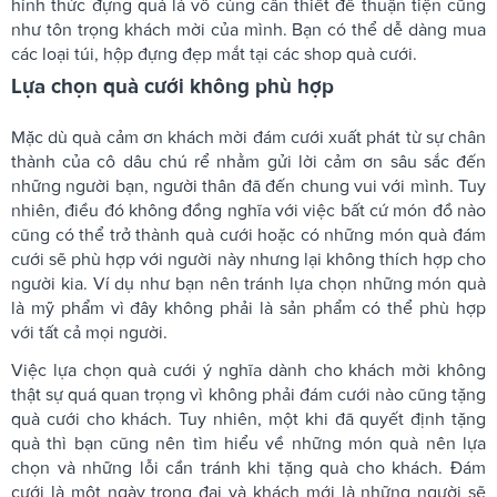
hình thức đựng quà là vô cùng cần thiết để thuận tiện cũng
như tôn trọng khách mời của mình. Bạn có thể dễ dàng mua
các loại túi, hộp đựng đẹp mắt tại các shop quà cưới.
Lựa chọn quà cưới không phù hợp
Mặc dù quà cảm ơn khách mời đám cưới xuất phát từ sự chân
thành của cô dâu chú rể nhằm gửi lời cảm ơn sâu sắc đến
những người bạn, người thân đã đến chung vui với mình. Tuy
nhiên, điều đó không đồng nghĩa với việc bất cứ món đồ nào
cũng có thể trở thành quà cưới hoặc có những món quà đám
cưới sẽ phù hợp với người này nhưng lại không thích hợp cho
người kia. Ví dụ như bạn nên tránh lựa chọn những món quà
là mỹ phẩm vì đây không phải là sản phẩm có thể phù hợp
với tất cả mọi người.
Việc lựa chọn quà cưới ý nghĩa dành cho khách mời không
thật sự quá quan trọng vì không phải đám cưới nào cũng tặng
quà cưới cho khách. Tuy nhiên, một khi đã quyết định tặng
quà thì bạn cũng nên tìm hiểu về những món quà nên lựa
chọn và những lỗi cần tránh khi tặng quà cho khách. Đám
cưới là một ngày trọng đại và khách mới là những người sẽ