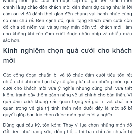
Những món quà cưới mà được cặp đôi gửi đến khách mời
chính là sự chào đón khách mời đến tham dự cũng như là lời
cảm ơn vì đã dành thời gian đến chung vui hạnh phúc cùng
cô dâu chú rể. Bên cạnh đó, quà tặng khách đám cưới
còn
để chia sẻ niềm vui và sự may mắn đến với khách mới, làm
cho không khí của đám cưới được nhộn nhịp và nhiều màu
sắc hơn.
Kinh nghiệm chọn quà cưới cho khách
mời
Các công đoạn chuẩn bị và tổ chức đám cưới tiêu tốn rất
nhiều chi phí nên bạn hãy cố gắng lựa chọn những món quà
cưới cho khách mời vừa ý nghĩa nhưng cũng phải vừa tiết
kiệm, tranh gây thêm gánh nặng về tài chính cho bản thân. Vì
quà đám cưới không cần quan trọng về giá trị vật chất mà
quan trọng về giá trị tinh thần nên dưới đây là một số bí
quyết giúp bạn lựa chọn được món quà cưới ý nghĩa.
Đừng quá cầu kỳ, tôn kém: Thay vì lựa chọn những món đồ
đắt tiền như trang sức, đồng hồ,... thì bạn chỉ cần chuẩn bị