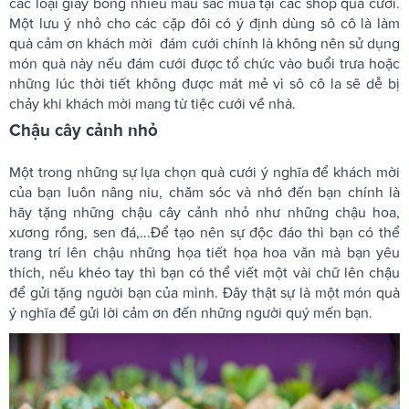
các loại giấy bóng nhiều màu sắc mua tại các shop quà cưới.
Một lưu ý nhỏ cho các cặp đôi có ý định dùng sô cô là làm
quà cảm ơn khách mời đám cưới chính là không nên sử dụng
món quà này nếu đám cưới được tổ chức vào buổi trưa hoặc
những lúc thời tiết không được mát mẻ vì sô cô la sẽ dễ bị
chảy khi khách mời mang từ tiệc cưới về nhà.
Chậu cây cảnh nhỏ
Một trong những sự lựa chọn quà cưới ý nghĩa để khách mời
của bạn luôn nâng niu, chăm sóc và nhớ đến bạn chính là
hãy tặng những chậu cây cảnh nhỏ như những chậu hoa,
xương rồng, sen đá,...Để tạo nên sự độc đáo thì bạn có thể
trang trí lên chậu những họa tiết họa hoa văn mà bạn yêu
thích, nếu khéo tay thì bạn có thể viết một vài chữ lên chậu
để gửi tặng người bạn của mình. Đây thật sự là một món quà
ý nghĩa để gửi lời cảm ơn đến những người quý mến bạn.