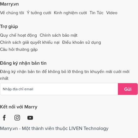
Dịch vụ cưới tại Tây Ninh
Dịch vụ cưới tại Thái Nguyên
Marry.vn
Dịch vụ cưới tại Thái Bình
Dịch vụ cưới tại Thanh Hóa
Về chúng tôi
Ý tưởng cưới
Kinh nghiệm cưới
Tin Tức
Video
Dịch vụ cưới tại Thừa Thiên - Huế
Dịch vụ cưới tại Tiền Giang
Trợ giúp
Dịch vụ cưới tại An Giang
Dịch vụ cưới tại Trà Vinh
Quy chế hoạt động
Chính sách bảo mật
Chính sách giải quyết khiếu nại
Điều khoản sử dụng
Dịch vụ cưới tại Tuyên Quang
Dịch vụ cưới tại Vĩnh Long
Câu hỏi thường gặp
Dịch vụ cưới tại Vĩnh Phúc
Dịch vụ cưới tại Yên Bái
Đăng ký nhận bản tin
Dịch vụ cưới tại Bà Rịa - Vũng Tàu
Dịch vụ cưới tại Bắc Giang
Đăng ký nhận bản tin để không bỏ lỡ thông tin khuyến mãi cưới mới
nhất
Dịch vụ cưới tại Bắc Kạn
Gửi
Kết nối với Marry
Marry.vn - Một thành viên thuộc LIVEN Technology