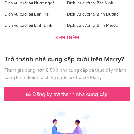
Dịch vụ cưới tại Nước ngoài
Dịch vụ cưới tại Bắc Ninh
Dịch vụ cưới tại Bến Tre
Dịch vụ cưới tại Bình Dương
Dịch vụ cưới tại Bình Định
Dịch vụ cưới tại Bình Phước
Dịch vụ cưới tại Bình Thuận
Dịch vụ cưới tại Cà Mau
XEM THÊM
Dịch vụ cưới tại Cao Bằng
Dịch vụ cưới tại Đăk Lăk
Trở thành nhà cung cấp cưới trên Marry?
Dịch vụ cưới tại Hà Nội
Dịch vụ cưới tại Đăk Nông
Dịch vụ cưới tại Điện Biên
Dịch vụ cưới tại Đồng Nai
Tham gia cùng hơn 8.500 nhà cung cấp đã thúc đẩy thành
công kinh doanh dịch vụ cưới của họ với Marry
Dịch vụ cưới tại Đồng Tháp
Dịch vụ cưới tại Gia Lai
Dịch vụ cưới tại Hà Giang
Dịch vụ cưới tại Hà Nam
Đăng ký trở thành nhà cung cấp
Dịch vụ cưới tại Hà Tây
Dịch vụ cưới tại Hà Tĩnh
Dịch vụ cưới tại Hải Dương
Dịch vụ cưới tại Đà Nẵng
Dịch vụ cưới tại Hậu Giang
Dịch vụ cưới tại Hòa Bình