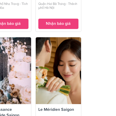
Planner
hố Nha Trang - Tỉnh
Quận Hai Bà Trưng - Thành
Hòa
phố Hà Nội
ận báo giá
Nhận báo giá
ssance
Le Méridien Saigon
ide Saigon