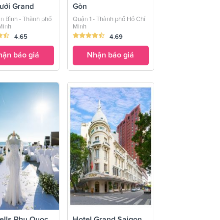
ưới Grand
Gòn
e
n Bình - Thành phố
Quận 1 - Thành phố Hồ Chí
Minh
Minh
4.65
4.69
ận báo giá
Nhận báo giá
ells Phu Quoc
Hotel Grand Saigon