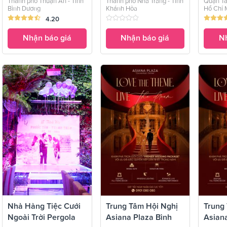
Thành phố Thuận An - Tỉnh
Thành phố Nha Trang - Tỉnh
Quận Tâ
Bình Dương
Khánh Hòa
Hồ Chí 
4.20
Nhận báo giá
Nhận báo giá
Nh
Nhà Hàng Tiệc Cưới
Trung Tâm Hội Nghị
Trung
Ngoài Trời Pergola
Asiana Plaza Bình
Asian