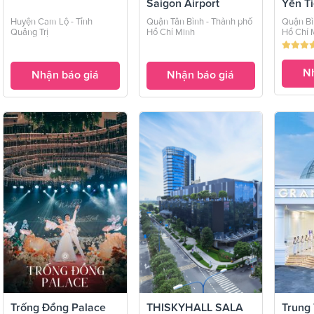
Saigon Airport
Yến Ti
Garde
Huyện Cam Lộ - Tỉnh
Quận Tân Bình - Thành phố
Quận Bì
Quảng Trị
Hồ Chí Minh
Hồ Chí 
Nh
Nhận báo giá
Nhận báo giá
Trống Đồng Palace
THISKYHALL SALA
Trung 