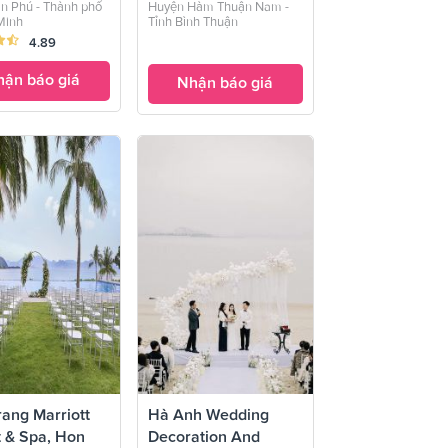
n Phú - Thành phố
Huyện Hàm Thuận Nam -
Minh
Tỉnh Bình Thuận
4.89
ận báo giá
Nhận báo giá
ang Marriott
Hà Anh Wedding
t & Spa, Hon
Decoration And