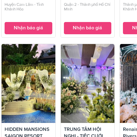
Tre ...
Huyện Cam Lâm - Tỉnh
Quận 2 - Thành phố Hồ Chí
Thành p
Khánh Hòa
Minh
Khánh 
Nhận báo giá
Nhận báo giá
Nh
HIDDEN MANSIONS
TRUNG TÂM HỘI
Renai
SAIGON RESORT
NGHỊ - TIỆC CƯỚI
Rivers