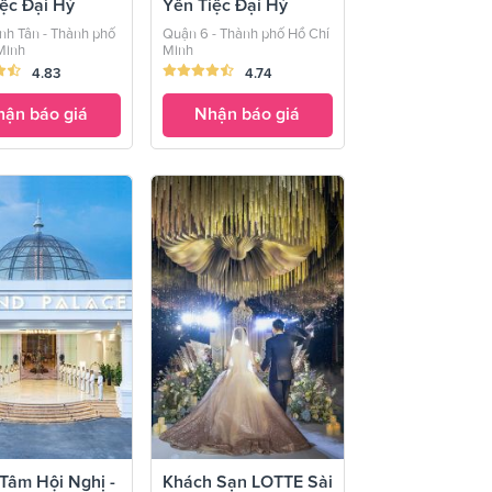
ệc Đại Hỷ
Yến Tiệc Đại Hỷ
n
Palace
nh Tân - Thành phố
Quận 6 - Thành phố Hồ Chí
Minh
Minh
4.83
4.74
ận báo giá
Nhận báo giá
Tâm Hội Nghị -
Khách Sạn LOTTE Sài