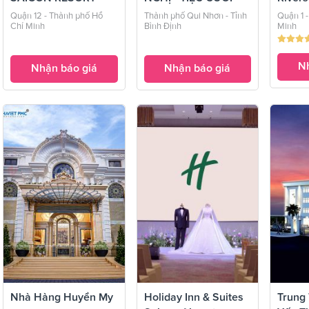
ANYA QUY ...
Hotel
Quận 12 - Thành phố Hồ
Thành phố Qui Nhơn - Tỉnh
Quận 1 
Chí Minh
Bình Định
Minh
Nh
Nhận báo giá
Nhận báo giá
Nhà Hàng Huyền My
Holiday Inn & Suites
Trung