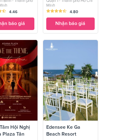
n Bình - Thành phố
Quận 1 - Thành phố Hồ Chí
Minh
Minh
4.46
4.80
ận báo giá
Nhận báo giá
 Tâm Hội Nghị
Edensee Ke Ga
a Plaza Tân
Beach Resort