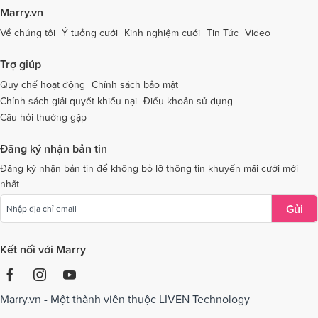
Dịch vụ cưới tại Tây Ninh
Dịch vụ cưới tại Thái Nguyên
Marry.vn
Dịch vụ cưới tại Thái Bình
Dịch vụ cưới tại Thanh Hóa
Về chúng tôi
Ý tưởng cưới
Kinh nghiệm cưới
Tin Tức
Video
Dịch vụ cưới tại Thừa Thiên - Huế
Dịch vụ cưới tại Tiền Giang
Trợ giúp
Dịch vụ cưới tại An Giang
Dịch vụ cưới tại Trà Vinh
Quy chế hoạt động
Chính sách bảo mật
Chính sách giải quyết khiếu nại
Điều khoản sử dụng
Dịch vụ cưới tại Tuyên Quang
Dịch vụ cưới tại Vĩnh Long
Câu hỏi thường gặp
Dịch vụ cưới tại Vĩnh Phúc
Dịch vụ cưới tại Yên Bái
Đăng ký nhận bản tin
Dịch vụ cưới tại Bà Rịa - Vũng Tàu
Dịch vụ cưới tại Bắc Giang
Đăng ký nhận bản tin để không bỏ lỡ thông tin khuyến mãi cưới mới
nhất
Dịch vụ cưới tại Bắc Kạn
Gửi
Kết nối với Marry
Marry.vn - Một thành viên thuộc LIVEN Technology