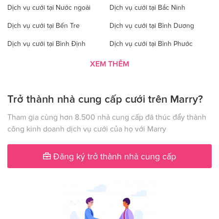
Dịch vụ cưới tại Nước ngoài
Dịch vụ cưới tại Bắc Ninh
Dịch vụ cưới tại Bến Tre
Dịch vụ cưới tại Bình Dương
Dịch vụ cưới tại Bình Định
Dịch vụ cưới tại Bình Phước
Dịch vụ cưới tại Bình Thuận
Dịch vụ cưới tại Cà Mau
XEM THÊM
Dịch vụ cưới tại Cao Bằng
Dịch vụ cưới tại Đăk Lăk
Trở thành nhà cung cấp cưới trên Marry?
Dịch vụ cưới tại Hà Nội
Dịch vụ cưới tại Đăk Nông
Dịch vụ cưới tại Điện Biên
Dịch vụ cưới tại Đồng Nai
Tham gia cùng hơn 8.500 nhà cung cấp đã thúc đẩy thành
công kinh doanh dịch vụ cưới của họ với Marry
Dịch vụ cưới tại Đồng Tháp
Dịch vụ cưới tại Gia Lai
Dịch vụ cưới tại Hà Giang
Dịch vụ cưới tại Hà Nam
Đăng ký trở thành nhà cung cấp
Dịch vụ cưới tại Hà Tây
Dịch vụ cưới tại Hà Tĩnh
Dịch vụ cưới tại Hải Dương
Dịch vụ cưới tại Đà Nẵng
Dịch vụ cưới tại Hậu Giang
Dịch vụ cưới tại Hòa Bình