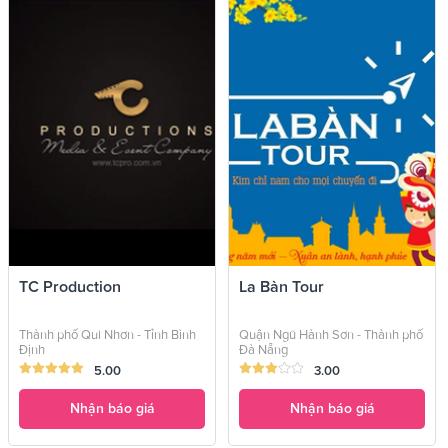
TC Production
La Bàn Tour
Thành phố Qui Nhơn - Tỉnh Bình
Quận Ngũ Hành Sơn - Thành phố
Định
Đà Nẵng
5.00
3.00
Nhận báo giá
Nhận báo giá