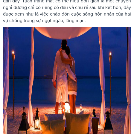
gần đây. Tuần trăng mật có thể hiểu đơn giản là một chuyến
nghỉ dưỡng chỉ có riêng cô dâu và chú rể sau khi kết hôn, đây
được xem như là việc chào đón cuộc sống hôn nhân của hai
vợ chồng trong sự ngọt ngào, lãng mạn.