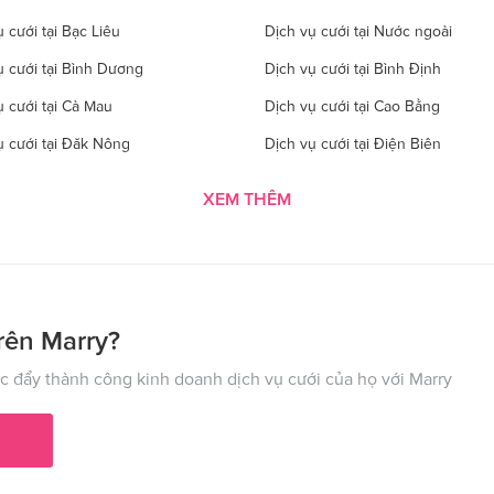
 cưới tại Bạc Liêu
Dịch vụ cưới tại Nước ngoài
ụ cưới tại Bình Dương
Dịch vụ cưới tại Bình Định
ụ cưới tại Cà Mau
Dịch vụ cưới tại Cao Bằng
ụ cưới tại Đăk Nông
Dịch vụ cưới tại Điện Biên
 cưới tại Gia Lai
Dịch vụ cưới tại Hà Giang
XEM THÊM
 cưới tại Hà Tĩnh
Dịch vụ cưới tại Hải Dương
ụ cưới tại Hòa Bình
Dịch vụ cưới tại Hưng Yên
ụ cưới tại Kon Tom
Dịch vụ cưới tại Lai Châu
 cưới tại Lào Cai
Dịch vụ cưới tại Cần Thơ
rên Marry?
ụ cưới tại Nghệ An
Dịch vụ cưới tại Ninh Bình
 đẩy thành công kinh doanh dịch vụ cưới của họ với Marry
ụ cưới tại Phú Thọ
Dịch vụ cưới tại Quảng Bình
ụ cưới tại Hải Phòng
Dịch vụ cưới tại Quảng Ninh
 cưới tại Sơn La
Dịch vụ cưới tại Tây Ninh