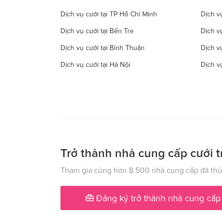
Dịch vụ cưới tại TP Hồ Chí Minh
Dịch vụ
Dịch vụ cưới tại Bến Tre
Dịch v
Dịch vụ cưới tại Bình Thuận
Dịch v
Dịch vụ cưới tại Hà Nội
Dịch v
Dịch vụ cưới tại Đồng Tháp
Dịch vụ
Dịch vụ cưới tại Hà Tây
Dịch vụ
Dịch vụ cưới tại Hậu Giang
Dịch v
Dịch vụ cưới tại Kiên Giang
Dịch v
Dịch vụ cưới tại Lạng Sơn
Dịch vụ
Trở thành nhà cung cấp cưới t
Dịch vụ cưới tại Nam Định
Dịch v
Tham gia cùng hơn 8.500 nhà cung cấp đã thúc
Dịch vụ cưới tại Phú Yên
Dịch v
Đăng ký trở thành nhà cung cấp
Dịch vụ cưới tại Quảng Ngãi
Dịch v
Dịch vụ cưới tại Sóc Trăng
Dịch vụ