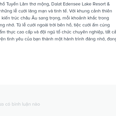
 hồ Tuyền Lâm thơ mộng, Dalat Edensee Lake Resort &
ững lễ cưới lãng mạn và tinh tế. Với khung cảnh thiên
g kiến trúc châu Âu sang trọng, mỗi khoảnh khắc trong
ng nhớ. Từ lễ cưới ngoài trời bên hồ, tiệc cưới ấm cúng
ẩm thực cao cấp và đội ngũ tổ chức chuyên nghiệp, tất c
ện tình yêu của bạn thành một hành trình đáng nhớ, đon
a có bình luận nào