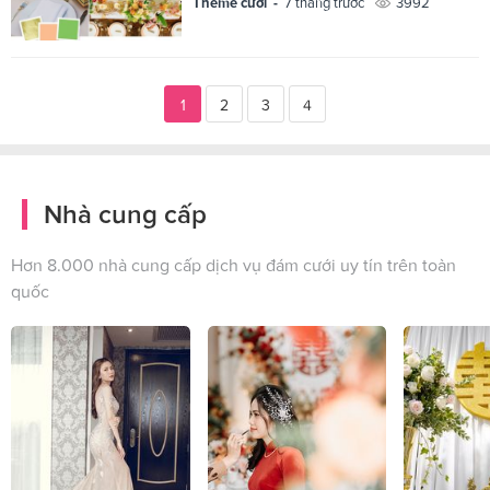
Theme cưới -
7 tháng trước
3992
1
2
3
4
Nhà cung cấp
Hơn 8.000 nhà cung cấp dịch vụ đám cưới uy tín trên toàn
quốc