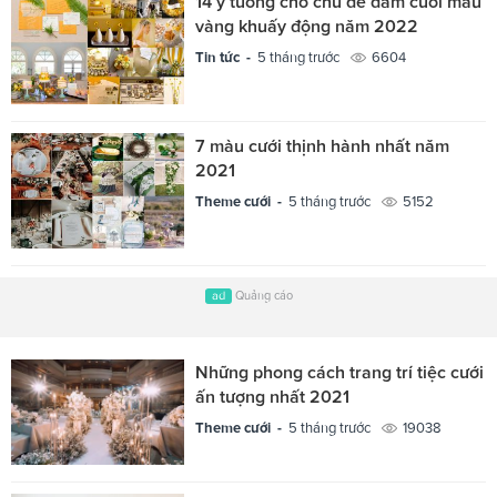
14 ý tưởng cho chủ đề đám cưới màu
vàng khuấy động năm 2022
Tin tức -
5 tháng trước
6604
7 màu cưới thịnh hành nhất năm
2021
Theme cưới -
5 tháng trước
5152
ad
Quảng cáo
Những phong cách trang trí tiệc cưới
ấn tượng nhất 2021
Theme cưới -
5 tháng trước
19038