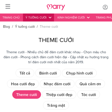
☰
TRANG CHỦ
Ý TƯỞNG CƯỚI
KINH NGHIỆM CƯỚI
TRANG PHỤ
Blog
/
Ý tưởng cưới
/
Theme cưới
THEME CƯỚI
Theme cưới - Nhiều chủ đề đám cưới khác nhau - Chọn màu cho
đám cưới - Phong cách đám cưới hiện đại - Cập nhật xu hướng trang
trí đám cưới mới nhất của năm 2019.
Tất cả
Bánh cưới
Chụp hình cưới
Hoa cưới đẹp
Nhạc đám cưới
Quà cảm ơn
Theme cưới
Thiệp cưới đẹp
Tóc cưới
Trăng mật