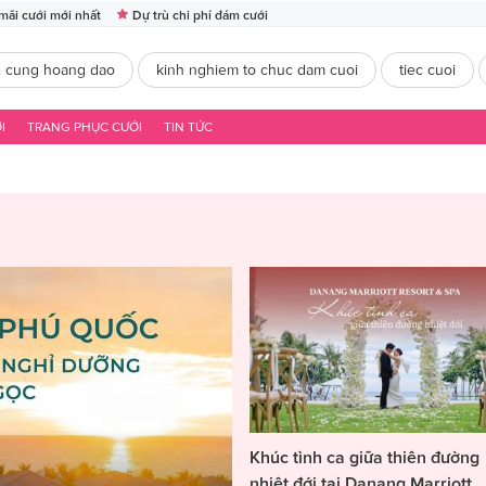
mãi cưới mới nhất
Dự trù chi phí đám cưới
2 cung hoang dao
kinh nghiem to chuc dam cuoi
tiec cuoi
I
TRANG PHỤC CƯỚI
TIN TỨC
Khúc tình ca giữa thiên đường
nhiệt đới tại Danang Marriott