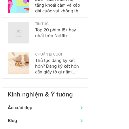
tăng khoái cảm và kéo
dài cuộc vui không thể
bỏ qua trong năm
2023
TIN TỨC
Top 20 phim 18+ hay
nhất trên Netflix
CHUẨN BỊ CƯỚI
Thủ tục đăng ký kết
hôn? Đăng ký kết hôn
cần giấy tờ gì năm
2023?
Kinh nghiệm & Ý tưởng
Áo cưới đẹp
Áo dài cưới
319
Blog
Nhẫn cưới đẹp
242