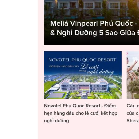
Meliá Vinpearl Phú Quốc -
& Nghỉ Dưỡng 5 Sao Giữa
Novotel Phu Quoc Resort - Điểm
Câu c
hẹn hàng đầu cho lễ cưới kết hợp
của c
nghỉ dưỡng
Sher