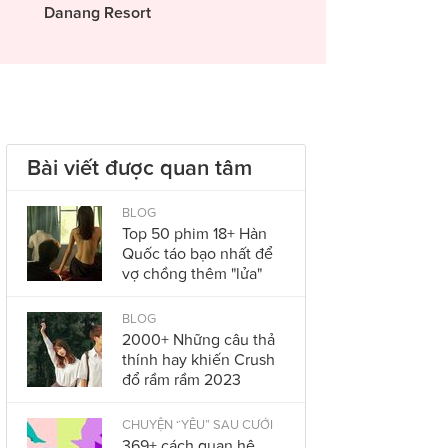
Danang Resort
Bài viết được quan tâm
BLOG
Top 50 phim 18+ Hàn
Quốc táo bạo nhất để
vợ chồng thêm "lửa"
BLOG
2000+ Những câu thả
thính hay khiến Crush
đổ rầm rầm 2023
CHUYỆN “YÊU” SAU CƯỚI
369+ cách quan hệ