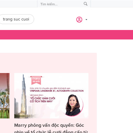
trang suc cuoi
Marry phỏng vấn độc quyền: Góc
nhìn về tổ chức lễ cưới đẳng cấp từ