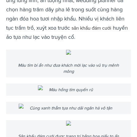
ứng lung linh, ấn tượng nhất, wedding planner đã
chọn hàng trăm dây pha lê trong suốt cùng hàng
ngàn đóa hoa tươi nhập khẩu. Nhiều vị khách liên
tục trầm trồ, xuýt xoa trước
huyền
sân khấu đám cưới
ảo tựa như lạc vào truyện cổ.
Màu tím bí ẩn như đưa khách mời lạc vào vũ trụ mênh
mông
Màu hồng tím quyến rũ
Cùng xanh thẫm tựa như dải ngân hà vô tận
Sân khấu đám cưới được trang trí bằng hoa giấy to ấn