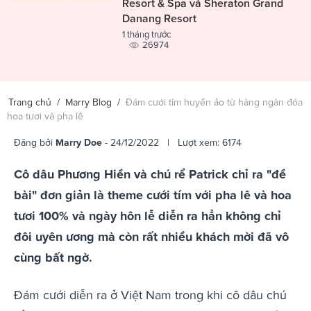
Resort & Spa và Sheraton Grand
Danang Resort
1 tháng trước
26974
Trang chủ
/
Marry Blog
/
Đám cưới tím huyền ảo từ hàng ngàn đóa
hoa tươi và pha lê
Đăng bởi
Marry Doe
- 24/12/2022 | Lượt xem: 6174
Cô dâu Phương Hiền và chú rể Patrick chỉ ra "đề
bài" đơn giản là theme cưới tím với pha lê và hoa
tươi 100% và ngày hôn lễ diễn ra hẳn không chỉ
đôi uyên ương mà còn rất nhiều khách mời đã vô
cùng bất ngờ.
Đám cưới diễn ra ở Việt Nam trong khi cô dâu chú