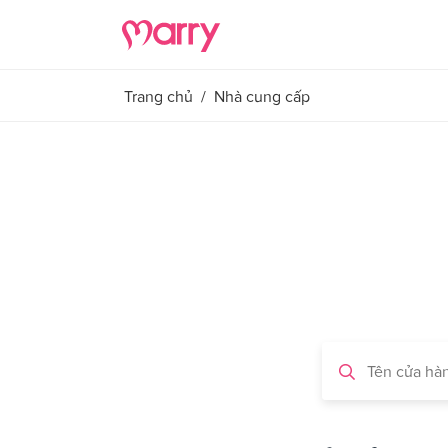
Trang chủ
/
Nhà cung cấp