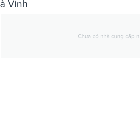
rà Vinh
Chưa có nhà cung cấp nà