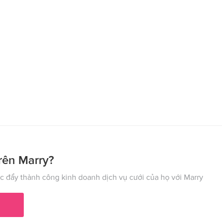
rên Marry?
 đẩy thành công kinh doanh dịch vụ cưới của họ với Marry