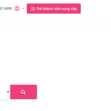
82 6899
Trở thành nhà cung cấp