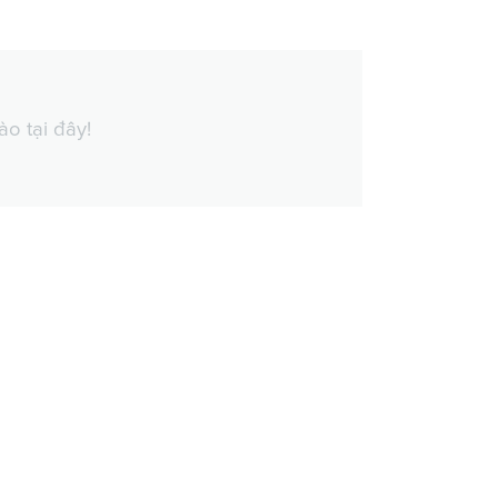
o tại đây!