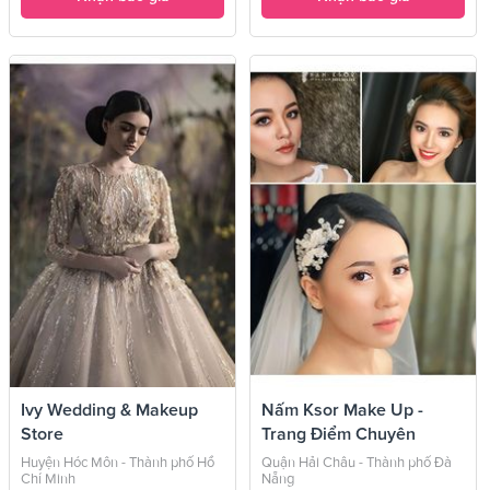
Ivy Wedding & Makeup
Nấm Ksor Make Up -
Store
Trang Điểm Chuyên
Nghiệp
Huyện Hóc Môn - Thành phố Hồ
Quận Hải Châu - Thành phố Đà
Chí Minh
Nẵng