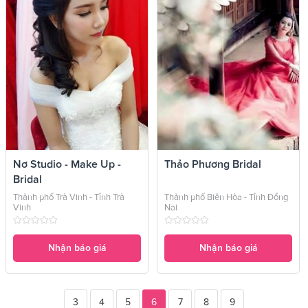
Nơ Studio - Make Up -
Thảo Phương Bridal
Bridal
Thành phố Trà Vinh - Tỉnh Trà
Thành phố Biên Hòa - Tỉnh Đồng
Vinh
Nai
Nhận báo giá
Nhận báo giá
3
4
5
6
7
8
9