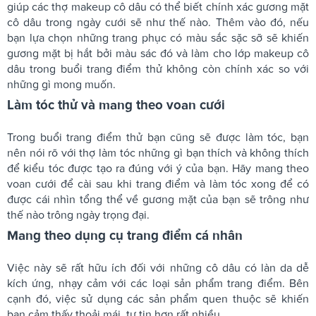
giúp các thợ makeup cô dâu có thể biết chính xác gương mặt
cô dâu trong ngày cưới sẽ như thế nào. Thêm vào đó, nếu
bạn lựa chọn những trang phục có màu sắc sặc sỡ sẽ khiến
gương mặt bị hắt bởi màu sác đó và làm cho lớp makeup cô
dâu trong buổi trang điểm thử không còn chính xác so với
những gì mong muốn.
Làm tóc thử và mang theo voan cưới
Trong buổi trang điểm thử bạn cũng sẽ được làm tóc, bạn
nên nói rõ với thợ làm tóc những gì bạn thích và không thích
để kiểu tóc được tạo ra đúng với ý của bạn. Hãy mang theo
voan cưới để cài sau khi trang điểm và làm tóc xong để có
được cái nhìn tổng thể về gương mặt của bạn sẽ trông như
thế nào trông ngày trọng đại.
Mang theo dụng cụ trang điểm cá nhân
Việc này sẽ rất hữu ích đối với những cô dâu có làn da dễ
kích ứng, nhạy cảm với các loại sản phẩm trang điểm. Bên
cạnh đó, việc sử dụng các sản phẩm quen thuộc sẽ khiến
bạn cảm thấy thoải mái, tự tin hơn rất nhiều.