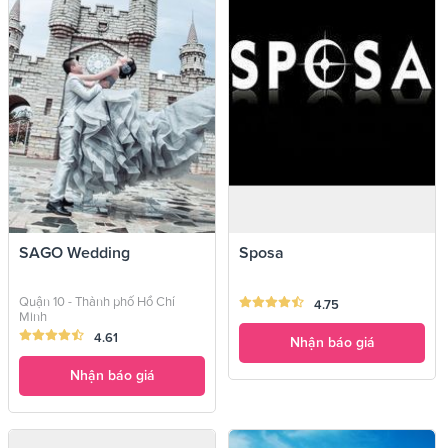
SAGO Wedding
Sposa
Quận 10 - Thành phố Hồ Chí
4.75
Minh
4.61
Nhận báo giá
Nhận báo giá