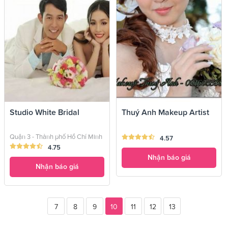
Studio White Bridal
Thuý Anh Makeup Artist
Quận 3 - Thành phố Hồ Chí Minh
4.57
4.75
Nhận báo giá
Nhận báo giá
7
8
9
10
11
12
13