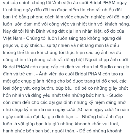
vui của chính chúng tôi”Ảnh viện áo cưới Bridal PHẠM ngay
từ những ngày đầu đã tạo được niềm tin cho rất nhiều đôi
bạn trẻ bằng phong cách làm việc chuyên nghiệp với đội ngũ
luôn luôn đam mê với công việc và nhiệt tình với khách hàng.
Nay đã tới Ninh Bình vùng đất địa linh nhân kiệt, cố đo của
Việt Nam - Chúng tôi luôn luôn sáng tạo không ngừng để
phục vụ quý khách….sự tự nhiên và nét lãng mạn là điều
không thể thiếu khi chúng tôi thực hiện các bộ ảnh và đó
cũng chính là phong cách rất riêng biệt Ngoài chụp ảnh cưới
Bridal PHẠM còn cung cấp cả dịch vụ chụp tại Studio cho gia
đình và trẻ em . - Ảnh viện áo cưới Bridal PHẠM còn tạo ra
một góc chụp giành riêng cho bé được trang trí đồ chơi, các
loại động vật, ong bướm, búp bê... để bé có những giây phút
hồn nhiên và đáng yêu nhất trên những bức hình. - Studio
còn đem đến cho các đại gia đình những kỷ niệm đáng nhớ
như chụp kỷ niêm 5 năm ngày cưới ,10 năm ngày cưới 15 năm
ngày cưới của đại đại gia đình bạn ... - Những bức ảnh đẹp
luôn là vật giúp bạn lưu giữ những khoảnh khắc vui tươi,
hạnh phúc bên bạn bè, người thân. - Để có những khoảnh