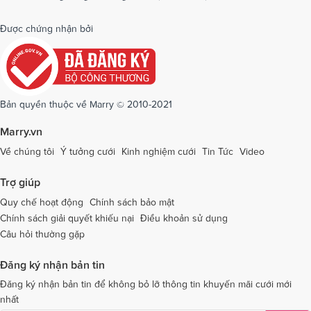
Dịch vụ cưới tại Quảng Bình
Dịch vụ cưới tại Quảng Nam
Được chứng nhận bởi
Dịch vụ cưới tại Quảng Ngãi
Dịch vụ cưới tại Hải Phòng
Dịch vụ cưới tại Quảng Ninh
Dịch vụ cưới tại Quảng Trị
Dịch vụ cưới tại Sóc Trăng
Dịch vụ cưới tại Sơn La
Bản quyền thuộc về Marry © 2010-2021
Dịch vụ cưới tại Tây Ninh
Dịch vụ cưới tại Thái Nguyên
Marry.vn
Dịch vụ cưới tại Thái Bình
Dịch vụ cưới tại Thanh Hóa
Về chúng tôi
Ý tưởng cưới
Kinh nghiệm cưới
Tin Tức
Video
Dịch vụ cưới tại Thừa Thiên - Huế
Dịch vụ cưới tại Tiền Giang
Trợ giúp
Dịch vụ cưới tại An Giang
Dịch vụ cưới tại Trà Vinh
Quy chế hoạt động
Chính sách bảo mật
Chính sách giải quyết khiếu nại
Điều khoản sử dụng
Dịch vụ cưới tại Tuyên Quang
Dịch vụ cưới tại Vĩnh Long
Câu hỏi thường gặp
Dịch vụ cưới tại Vĩnh Phúc
Dịch vụ cưới tại Yên Bái
Đăng ký nhận bản tin
Dịch vụ cưới tại Bà Rịa - Vũng Tàu
Dịch vụ cưới tại Bắc Giang
Đăng ký nhận bản tin để không bỏ lỡ thông tin khuyến mãi cưới mới
nhất
Dịch vụ cưới tại Bắc Kạn