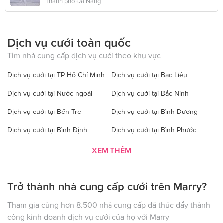
Thành phố Đà Nẵng
Dịch vụ cưới toàn quốc
Tìm nhà cung cấp dịch vụ cưới theo khu vực
Dịch vụ cưới tại TP Hồ Chí Minh
Dịch vụ cưới tại Bạc Liêu
Dịch vụ cưới tại Nước ngoài
Dịch vụ cưới tại Bắc Ninh
Dịch vụ cưới tại Bến Tre
Dịch vụ cưới tại Bình Dương
Dịch vụ cưới tại Bình Định
Dịch vụ cưới tại Bình Phước
Dịch vụ cưới tại Bình Thuận
Dịch vụ cưới tại Cà Mau
XEM THÊM
Dịch vụ cưới tại Cao Bằng
Dịch vụ cưới tại Đăk Lăk
Trở thành nhà cung cấp cưới trên Marry?
Dịch vụ cưới tại Hà Nội
Dịch vụ cưới tại Đăk Nông
Dịch vụ cưới tại Điện Biên
Dịch vụ cưới tại Đồng Nai
Tham gia cùng hơn 8.500 nhà cung cấp đã thúc đẩy thành
công kinh doanh dịch vụ cưới của họ với Marry
Dịch vụ cưới tại Đồng Tháp
Dịch vụ cưới tại Gia Lai