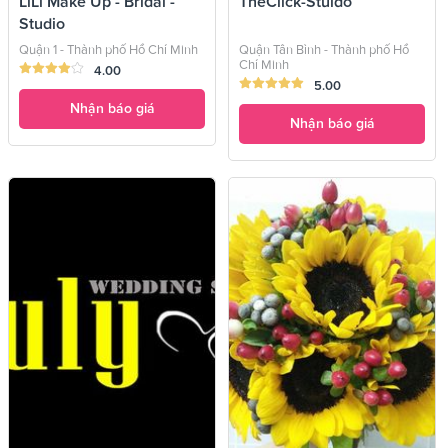
LiLi Make Up - Bridal -
TheClick-Stuido
Studio
Quận 1 - Thành phố Hồ Chí Minh
Quận Tân Bình - Thành phố Hồ
Chí Minh
4.00
5.00
Nhận báo giá
Nhận báo giá