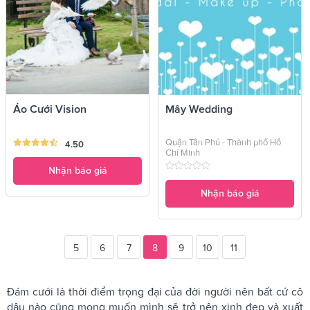
Áo Cưới Vision
Mây Wedding
Quận Tân Phú - Thành phố Hồ
4.50
Chí Minh
Nhận báo giá
Nhận báo giá
5
6
7
8
9
10
11
Đám cưới là thời điểm trọng đại của đời người nên bất cứ cô
dâu nào cũng mong muốn mình sẽ trở nên xinh đẹp và xuất