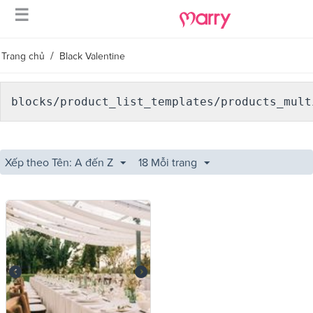
☰
/
Trang chủ
Black Valentine
Xếp theo Tên: A đến Z
18 Mỗi trang