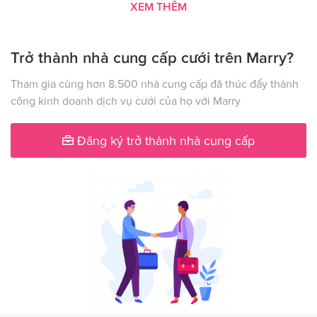
Dịch vụ cưới tại Bình Thuận
Dịch vụ cưới tại Cà Mau
XEM THÊM
Dịch vụ cưới tại Cao Bằng
Dịch vụ cưới tại Đăk Lăk
Trở thành nhà cung cấp cưới trên Marry?
Dịch vụ cưới tại Hà Nội
Dịch vụ cưới tại Đăk Nông
Dịch vụ cưới tại Điện Biên
Dịch vụ cưới tại Đồng Nai
Tham gia cùng hơn 8.500 nhà cung cấp đã thúc đẩy thành
công kinh doanh dịch vụ cưới của họ với Marry
Dịch vụ cưới tại Đồng Tháp
Dịch vụ cưới tại Gia Lai
Dịch vụ cưới tại Hà Giang
Dịch vụ cưới tại Hà Nam
Đăng ký trở thành nhà cung cấp
Dịch vụ cưới tại Hà Tây
Dịch vụ cưới tại Hà Tĩnh
Dịch vụ cưới tại Hải Dương
Dịch vụ cưới tại Đà Nẵng
Dịch vụ cưới tại Hậu Giang
Dịch vụ cưới tại Hòa Bình
Dịch vụ cưới tại Hưng Yên
Dịch vụ cưới tại Khánh Hòa
Dịch vụ cưới tại Kiên Giang
Dịch vụ cưới tại Kon Tom
Dịch vụ cưới tại Lai Châu
Dịch vụ cưới tại Lâm Đồng