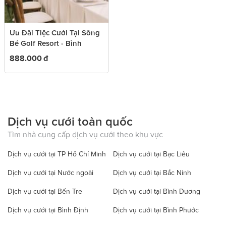
Ưu Đãi Tiệc Cưới Tại Sông
Bé Golf Resort - Bình
Dương
888.000
đ
Dịch vụ cưới toàn quốc
Tìm nhà cung cấp dịch vụ cưới theo khu vực
Dịch vụ cưới tại TP Hồ Chí Minh
Dịch vụ cưới tại Bạc Liêu
Dịch vụ cưới tại Nước ngoài
Dịch vụ cưới tại Bắc Ninh
Dịch vụ cưới tại Bến Tre
Dịch vụ cưới tại Bình Dương
Dịch vụ cưới tại Bình Định
Dịch vụ cưới tại Bình Phước