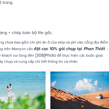
 trang
àng + chép toàn bộ file gốc.
ưng chưa bao gồm chi phí ăn ở của ekip và phí vào cổng địa điểm
đặt cọc 10% gói chụp tại
Phan Thiết
ng trên Marry.vn cần
-
[308]Photo
ý khách vui lòng đến
để thực hiện các bước giao
y chụp và cung cấp chi tiết thông tin cá nhân.