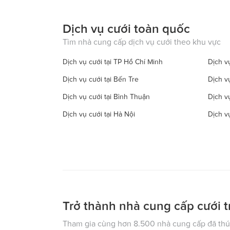
Dịch vụ cưới toàn quốc
Tìm nhà cung cấp dịch vụ cưới theo khu vực
Dịch vụ cưới tại TP Hồ Chí Minh
Dịch vụ
Dịch vụ cưới tại Bến Tre
Dịch v
Dịch vụ cưới tại Bình Thuận
Dịch v
Dịch vụ cưới tại Hà Nội
Dịch v
Dịch vụ cưới tại Đồng Tháp
Dịch vụ
Dịch vụ cưới tại Hà Tây
Dịch vụ
Dịch vụ cưới tại Hậu Giang
Dịch v
Dịch vụ cưới tại Kiên Giang
Dịch v
Dịch vụ cưới tại Lạng Sơn
Dịch vụ
Trở thành nhà cung cấp cưới t
Dịch vụ cưới tại Nam Định
Dịch v
Tham gia cùng hơn 8.500 nhà cung cấp đã thúc