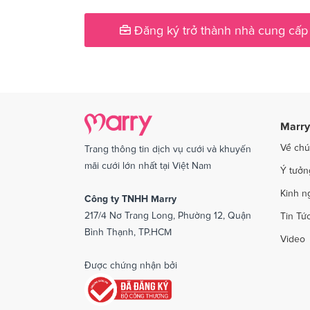
Dịch vụ cưới tại Phú Yên
Dịch v
Đăng ký trở thành nhà cung cấp
Dịch vụ cưới tại Quảng Ngãi
Dịch v
Dịch vụ cưới tại Sóc Trăng
Dịch vụ
Dịch vụ cưới tại Thái Bình
Dịch v
Dịch vụ cưới tại An Giang
Dịch vụ
Marry
Dịch vụ cưới tại Vĩnh Phúc
Dịch vụ
Về chú
Trang thông tin dịch vụ cưới và khuyến
Dịch vụ cưới tại Bắc Kạn
mãi cưới lớn nhất tại Việt Nam
Ý tưởn
Kinh n
Công ty TNHH Marry
217/4 Nơ Trang Long, Phường 12, Quận
Tin Tứ
Bình Thạnh, TP.HCM
Video
Được chứng nhận bởi