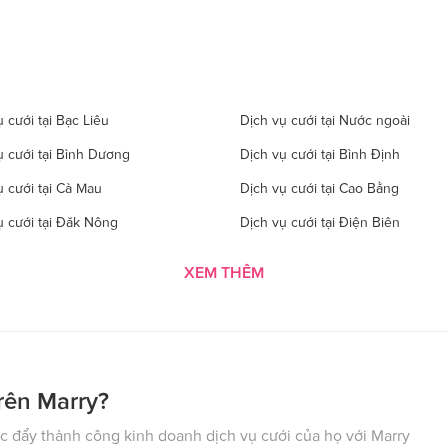
 cưới tại Bạc Liêu
Dịch vụ cưới tại Nước ngoài
ụ cưới tại Bình Dương
Dịch vụ cưới tại Bình Định
ụ cưới tại Cà Mau
Dịch vụ cưới tại Cao Bằng
ụ cưới tại Đăk Nông
Dịch vụ cưới tại Điện Biên
 cưới tại Gia Lai
Dịch vụ cưới tại Hà Giang
XEM THÊM
 cưới tại Hà Tĩnh
Dịch vụ cưới tại Hải Dương
ụ cưới tại Hòa Bình
Dịch vụ cưới tại Hưng Yên
ụ cưới tại Kon Tom
Dịch vụ cưới tại Lai Châu
 cưới tại Lào Cai
Dịch vụ cưới tại Cần Thơ
rên Marry?
ụ cưới tại Nghệ An
Dịch vụ cưới tại Ninh Bình
 đẩy thành công kinh doanh dịch vụ cưới của họ với Marry