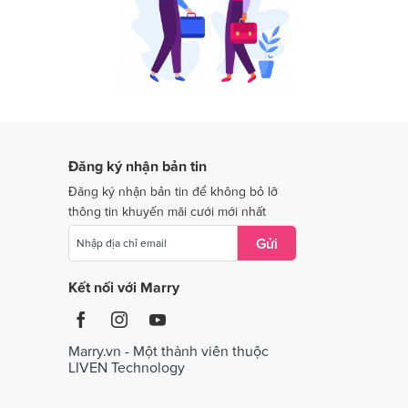
Dịch vụ cưới tại Quảng Nam
Dịch vụ cưới tại Quảng Trị
Dịch vụ cưới tại Thái Nguyên
Dịch vụ cưới tại Tiền Giang
Dịch vụ cưới tại Vĩnh Long
Đăng ký nhận bản tin
Dịch vụ cưới tại Bắc Giang
Đăng ký nhận bản tin để không bỏ lỡ
thông tin khuyến mãi cưới mới nhất
Gửi
Kết nối với Marry
Marry.vn - Một thành viên thuộc
LIVEN Technology