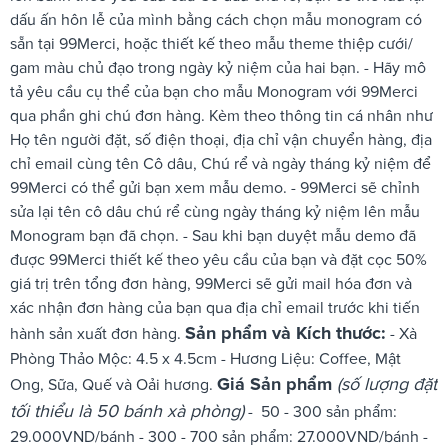
dấu ấn hôn lễ của mình bằng cách chọn mẫu monogram có
sẵn tại 99Merci, hoặc thiết kế theo mẫu theme thiệp cưới/
gam màu chủ đạo trong ngày kỷ niệm của hai bạn. - Hãy mô
tả yêu cầu cụ thể của bạn cho mẫu Monogram với 99Merci
qua phần ghi chú đơn hàng. Kèm theo thông tin cá nhân như
Họ tên người đặt, số điện thoại, địa chỉ vận chuyển hàng, địa
chỉ email cùng tên Cô dâu, Chú rể và ngày tháng kỷ niệm để
99Merci có thể gửi bạn xem mẫu demo. - 99Merci sẽ chỉnh
sửa lại tên cô dâu chú rể cùng ngày tháng kỷ niệm lên mẫu
Monogram bạn đã chọn. - Sau khi bạn duyệt mẫu demo đã
được 99Merci thiết kế theo yêu cầu của bạn và đặt cọc 50%
giá trị trên tổng đơn hàng, 99Merci sẽ gửi mail hóa đơn và
xác nhận đơn hàng của bạn qua địa chỉ email trước khi tiến
Sản phẩm và Kích thước:
hành sản xuất đơn hàng.
- Xà
Phòng Thảo Mộc: 4.5 x 4.5cm - Hương Liệu: Coffee, Mật
Giá Sản phẩm
(số lượng đặt
Ong, Sữa, Quế và Oải hương.
tối thiểu là 50 bánh xà phòng)
- 50 - 300 sản phẩm:
29.000VND/bánh - 300 - 700 sản phẩm: 27.000VND/bánh -