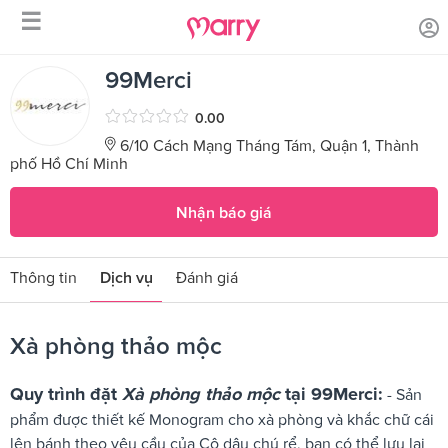
☰
/
/
Trang chủ
Sản phẩm dịch vụ
Xà phòng thảo mộc
99Merci
0.00
6/10 Cách Mạng Tháng Tám, Quận 1, Thành
phố Hồ Chí Minh
Nhận báo giá
Thông tin
Dịch vụ
Đánh giá
Xà phòng thảo mộc
Quy trình đặt
Xà phòng thảo mộc
tại 99Merci:
- Sản
phẩm được thiết kế Monogram cho xà phòng và khắc chữ cái
lên bánh theo yêu cầu của Cô dâu chú rể, bạn có thể lưu lại