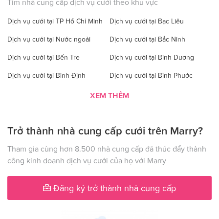
Tìm nhà cung cấp dịch vụ cưới theo khu vực
Dịch vụ cưới tại TP Hồ Chí Minh
Dịch vụ cưới tại Bạc Liêu
Dịch vụ cưới tại Nước ngoài
Dịch vụ cưới tại Bắc Ninh
Dịch vụ cưới tại Bến Tre
Dịch vụ cưới tại Bình Dương
Dịch vụ cưới tại Bình Định
Dịch vụ cưới tại Bình Phước
Dịch vụ cưới tại Bình Thuận
Dịch vụ cưới tại Cà Mau
XEM THÊM
Dịch vụ cưới tại Cao Bằng
Dịch vụ cưới tại Đăk Lăk
Trở thành nhà cung cấp cưới trên Marry?
Dịch vụ cưới tại Hà Nội
Dịch vụ cưới tại Đăk Nông
Dịch vụ cưới tại Điện Biên
Dịch vụ cưới tại Đồng Nai
Tham gia cùng hơn 8.500 nhà cung cấp đã thúc đẩy thành
công kinh doanh dịch vụ cưới của họ với Marry
Dịch vụ cưới tại Đồng Tháp
Dịch vụ cưới tại Gia Lai
Dịch vụ cưới tại Hà Giang
Dịch vụ cưới tại Hà Nam
Đăng ký trở thành nhà cung cấp
Dịch vụ cưới tại Hà Tây
Dịch vụ cưới tại Hà Tĩnh