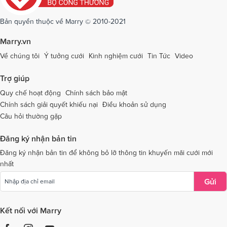
Dịch vụ cưới tại Sóc Trăng
Dịch vụ cưới tại Sơn La
Bản quyền thuộc về Marry © 2010-2021
Dịch vụ cưới tại Tây Ninh
Dịch vụ cưới tại Thái Nguyên
Marry.vn
Dịch vụ cưới tại Thái Bình
Dịch vụ cưới tại Thanh Hóa
Về chúng tôi
Ý tưởng cưới
Kinh nghiệm cưới
Tin Tức
Video
Dịch vụ cưới tại Thừa Thiên - Huế
Dịch vụ cưới tại Tiền Giang
Trợ giúp
Dịch vụ cưới tại An Giang
Dịch vụ cưới tại Trà Vinh
Quy chế hoạt động
Chính sách bảo mật
Chính sách giải quyết khiếu nại
Điều khoản sử dụng
Dịch vụ cưới tại Tuyên Quang
Dịch vụ cưới tại Vĩnh Long
Câu hỏi thường gặp
Dịch vụ cưới tại Vĩnh Phúc
Dịch vụ cưới tại Yên Bái
Đăng ký nhận bản tin
Dịch vụ cưới tại Bà Rịa - Vũng Tàu
Dịch vụ cưới tại Bắc Giang
Đăng ký nhận bản tin để không bỏ lỡ thông tin khuyến mãi cưới mới
nhất
Dịch vụ cưới tại Bắc Kạn
Gửi
Kết nối với Marry