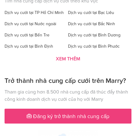
Tìm nhà cung cấp dịch vụ cưới theo khu vực
Dịch vụ cưới tại TP Hồ Chí Minh
Dịch vụ cưới tại Bạc Liêu
Dịch vụ cưới tại Nước ngoài
Dịch vụ cưới tại Bắc Ninh
Dịch vụ cưới tại Bến Tre
Dịch vụ cưới tại Bình Dương
Dịch vụ cưới tại Bình Định
Dịch vụ cưới tại Bình Phước
Dịch vụ cưới tại Bình Thuận
Dịch vụ cưới tại Cà Mau
XEM THÊM
Dịch vụ cưới tại Cao Bằng
Dịch vụ cưới tại Đăk Lăk
Trở thành nhà cung cấp cưới trên Marry?
Dịch vụ cưới tại Hà Nội
Dịch vụ cưới tại Đăk Nông
Dịch vụ cưới tại Điện Biên
Dịch vụ cưới tại Đồng Nai
Tham gia cùng hơn 8.500 nhà cung cấp đã thúc đẩy thành
công kinh doanh dịch vụ cưới của họ với Marry
Dịch vụ cưới tại Đồng Tháp
Dịch vụ cưới tại Gia Lai
Dịch vụ cưới tại Hà Giang
Dịch vụ cưới tại Hà Nam
Đăng ký trở thành nhà cung cấp
Dịch vụ cưới tại Hà Tây
Dịch vụ cưới tại Hà Tĩnh