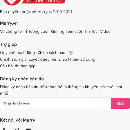
Dịch vụ cưới tại Sóc Trăng
Dịch vụ cưới tại Sơn La
Bản quyền thuộc về Marry © 2010-2021
Dịch vụ cưới tại Tây Ninh
Dịch vụ cưới tại Thái Nguyên
Marry.vn
Dịch vụ cưới tại Thái Bình
Dịch vụ cưới tại Thanh Hóa
Về chúng tôi
Ý tưởng cưới
Kinh nghiệm cưới
Tin Tức
Video
Dịch vụ cưới tại Thừa Thiên - Huế
Dịch vụ cưới tại Tiền Giang
Trợ giúp
Dịch vụ cưới tại An Giang
Dịch vụ cưới tại Trà Vinh
Quy chế hoạt động
Chính sách bảo mật
Chính sách giải quyết khiếu nại
Điều khoản sử dụng
Dịch vụ cưới tại Tuyên Quang
Dịch vụ cưới tại Vĩnh Long
Câu hỏi thường gặp
Dịch vụ cưới tại Vĩnh Phúc
Dịch vụ cưới tại Yên Bái
Đăng ký nhận bản tin
Dịch vụ cưới tại Bà Rịa - Vũng Tàu
Dịch vụ cưới tại Bắc Giang
Đăng ký nhận bản tin để không bỏ lỡ thông tin khuyến mãi cưới mới
nhất
Dịch vụ cưới tại Bắc Kạn
Gửi
Kết nối với Marry