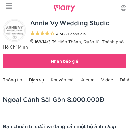
☰
/
/
Trang chủ
Sản phẩm dịch vụ
Ngoại Cảnh Sài Gòn 8.000.000Đ
Annie Vy Wedding Studio
4.74
(21 đánh giá)
163/14/3 Tô Hiến Thành, Quận 10, Thành phố
Hồ Chí Minh
Nhận báo giá
Thông tin
Dịch vụ
Khuyến mãi
Album
Video
Đánh
Ngoại Cảnh Sài Gòn 8.000.000Đ
Bạn chuẩn bị cưới và đang cần một bộ ảnh
chụp