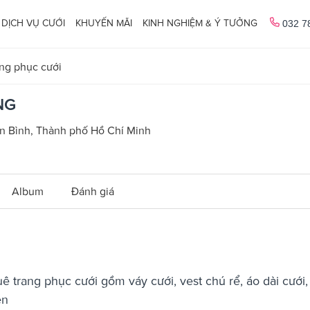
DỊCH VỤ CƯỚI
KHUYẾN MÃI
KINH NGHIỆM & Ý TƯỞNG
032 7
ng phục cưới
NG
ân Bình, Thành phố Hồ Chí Minh
Album
Đánh giá
trang phục cưới gồm váy cưới, vest chú rể, áo dài cưới,
ên