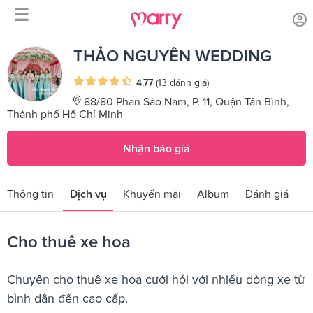
☰
/
/
Trang chủ
Sản phẩm dịch vụ
Cho thuê xe hoa
THẢO NGUYÊN WEDDING
4.77
(13 đánh giá)
88/80 Phan Sào Nam, P. 11, Quận Tân Bình,
Thành phố Hồ Chí Minh
Nhận báo giá
Thông tin
Dịch vụ
Khuyến mãi
Album
Đánh giá
Cho thuê xe hoa
Chuyên cho thuê xe hoa cưới hỏi với nhiều dòng xe từ
bình dân đến cao cấp.