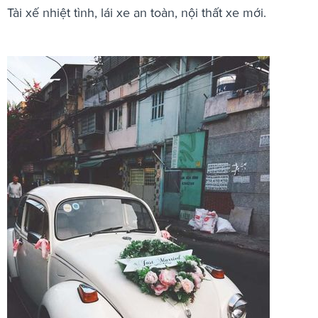
Tài xế nhiệt tình, lái xe an toàn, nội thất xe mới.