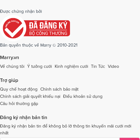
Dịch vụ cưới tại Quảng Bình
Dịch vụ cưới tại Quảng Nam
Được chứng nhận bởi
Dịch vụ cưới tại Quảng Ngãi
Dịch vụ cưới tại Hải Phòng
Dịch vụ cưới tại Quảng Ninh
Dịch vụ cưới tại Quảng Trị
Dịch vụ cưới tại Sóc Trăng
Dịch vụ cưới tại Sơn La
Bản quyền thuộc về Marry © 2010-2021
Dịch vụ cưới tại Tây Ninh
Dịch vụ cưới tại Thái Nguyên
Marry.vn
Dịch vụ cưới tại Thái Bình
Dịch vụ cưới tại Thanh Hóa
Về chúng tôi
Ý tưởng cưới
Kinh nghiệm cưới
Tin Tức
Video
Dịch vụ cưới tại Thừa Thiên - Huế
Dịch vụ cưới tại Tiền Giang
Trợ giúp
Dịch vụ cưới tại An Giang
Dịch vụ cưới tại Trà Vinh
Quy chế hoạt động
Chính sách bảo mật
Chính sách giải quyết khiếu nại
Điều khoản sử dụng
Dịch vụ cưới tại Tuyên Quang
Dịch vụ cưới tại Vĩnh Long
Câu hỏi thường gặp
Dịch vụ cưới tại Vĩnh Phúc
Dịch vụ cưới tại Yên Bái
Đăng ký nhận bản tin
Dịch vụ cưới tại Bà Rịa - Vũng Tàu
Dịch vụ cưới tại Bắc Giang
Đăng ký nhận bản tin để không bỏ lỡ thông tin khuyến mãi cưới mới
nhất
Dịch vụ cưới tại Bắc Kạn