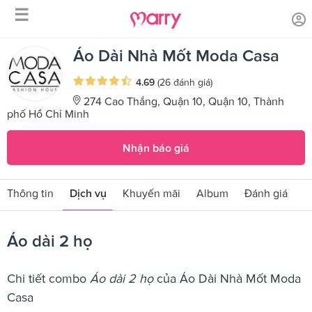
☰
/
/
Trang chủ
Sản phẩm dịch vụ
Áo dài 2 họ
Áo Dài Nhà Mốt Moda Casa
4.69
(26 đánh giá)
274 Cao Thắng, Quận 10, Quận 10, Thành
phố Hồ Chí Minh
Nhận báo giá
Thông tin
Dịch vụ
Khuyến mãi
Album
Đánh giá
Áo dài 2 họ
Chi tiết combo
Áo dài 2 họ
của Áo Dài Nhà Mốt Moda
Casa