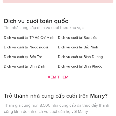
Dịch vụ cưới toàn quốc
Tìm nhà cung cấp dịch vụ cưới theo khu vực
Dịch vụ cưới tại TP Hồ Chí Minh
Dịch vụ cưới tại Bạc Liêu
Dịch vụ cưới tại Nước ngoài
Dịch vụ cưới tại Bắc Ninh
Dịch vụ cưới tại Bến Tre
Dịch vụ cưới tại Bình Dương
Dịch vụ cưới tại Bình Định
Dịch vụ cưới tại Bình Phước
Dịch vụ cưới tại Bình Thuận
Dịch vụ cưới tại Cà Mau
XEM THÊM
Dịch vụ cưới tại Cao Bằng
Dịch vụ cưới tại Đăk Lăk
Trở thành nhà cung cấp cưới trên Marry?
Dịch vụ cưới tại Hà Nội
Dịch vụ cưới tại Đăk Nông
Dịch vụ cưới tại Điện Biên
Dịch vụ cưới tại Đồng Nai
Tham gia cùng hơn 8.500 nhà cung cấp đã thúc đẩy thành
công kinh doanh dịch vụ cưới của họ với Marry
Dịch vụ cưới tại Đồng Tháp
Dịch vụ cưới tại Gia Lai