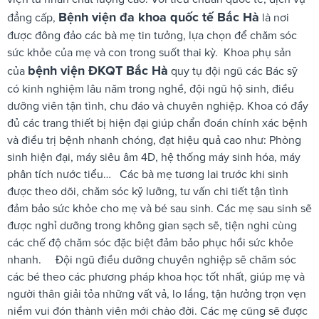
Bệnh viện đa khoa quốc tế Bắc Hà
đẳng cấp,
là nơi
được đông đảo các bà mẹ tin tưởng, lựa chọn để chăm sóc
sức khỏe của mẹ và con trong suốt thai kỳ.
Khoa phụ sản
bệnh viện ĐKQT Bắc Hà
của
quy tụ đội ngũ các Bác sỹ
có kinh nghiệm lâu năm trong nghề, đội ngũ hộ sinh, điều
dưỡng viên tận tình, chu đáo và chuyên nghiệp. Khoa có đầy
đủ các trang thiết bị hiện đại giúp chẩn đoán chính xác bệnh
và điều trị bệnh nhanh chóng, đạt hiệu quả cao như: Phòng
sinh hiện đại, máy siêu âm 4D, hệ thống máy sinh hóa, máy
phân tích nước tiểu…
Các bà mẹ tương lai trước khi sinh
được theo dõi, chăm sóc kỹ lưỡng, tư vấn chi tiết tận tình
đảm bảo sức khỏe cho mẹ và bé sau sinh. Các mẹ sau sinh sẽ
được nghỉ dưỡng trong không gian sạch sẽ, tiện nghi cùng
các chế độ chăm sóc đặc biệt đảm bảo phục hồi sức khỏe
nhanh.
Đội ngũ điều dưỡng chuyên nghiệp sẽ chăm sóc
các bé theo các phương pháp khoa học tốt nhất, giúp mẹ và
người thân giải tỏa những vất vả, lo lắng, tận hưởng trọn vẹn
niềm vui đón thành viên mới chào đời. Các mẹ cũng sẽ được