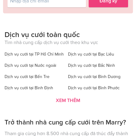
Đăng ký
Dịch vụ cưới toàn quốc
Tìm nhà cung cấp dịch vụ cưới theo khu vực
Dịch vụ cưới tại TP Hồ Chí Minh
Dịch vụ cưới tại Bạc Liêu
Dịch vụ cưới tại Nước ngoài
Dịch vụ cưới tại Bắc Ninh
Dịch vụ cưới tại Bến Tre
Dịch vụ cưới tại Bình Dương
Dịch vụ cưới tại Bình Định
Dịch vụ cưới tại Bình Phước
Dịch vụ cưới tại Bình Thuận
Dịch vụ cưới tại Cà Mau
XEM THÊM
Dịch vụ cưới tại Cao Bằng
Dịch vụ cưới tại Đăk Lăk
Trở thành nhà cung cấp cưới trên Marry?
Dịch vụ cưới tại Hà Nội
Dịch vụ cưới tại Đăk Nông
Dịch vụ cưới tại Điện Biên
Dịch vụ cưới tại Đồng Nai
Tham gia cùng hơn 8.500 nhà cung cấp đã thúc đẩy thành