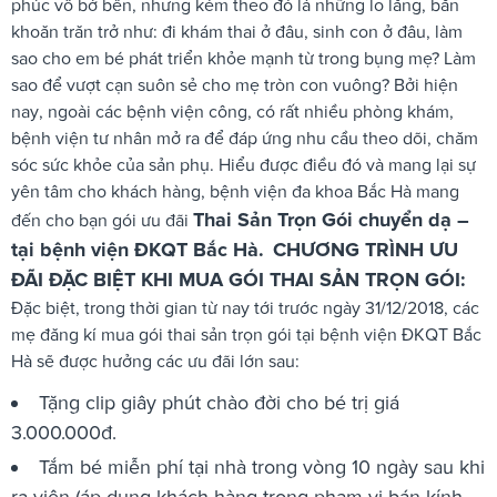
phúc vô bờ bến, nhưng kèm theo đó là những lo lắng, băn
khoăn trăn trở như: đi khám thai ở đâu, sinh con ở đâu, làm
sao cho em bé phát triển khỏe mạnh từ trong bụng mẹ? Làm
sao để vượt cạn suôn sẻ cho mẹ tròn con vuông? Bởi hiện
nay, ngoài các bệnh viện công, có rất nhiều phòng khám,
bệnh viện tư nhân mở ra để đáp ứng nhu cầu theo dõi, chăm
sóc sức khỏe của sản phụ. Hiểu được điều đó và mang lại sự
yên tâm cho khách hàng, bệnh viện đa khoa Bắc Hà mang
Thai Sản Trọn Gói chuyển dạ –
đến cho bạn gói ưu đãi
tại bệnh viện ĐKQT Bắc Hà.
CHƯƠNG TRÌNH ƯU
ĐÃI ĐẶC BIỆT KHI MUA GÓI THAI SẢN TRỌN GÓI:
Đặc biệt, trong thời gian từ nay tới trước ngày 31/12/2018, các
mẹ đăng kí mua gói thai sản trọn gói tại bệnh viện ĐKQT Bắc
Hà sẽ được hưởng các ưu đãi lớn sau:
Tặng clip giây phút chào đời cho bé trị giá
3.000.000đ.
Tắm bé miễn phí tại nhà trong vòng 10 ngày sau khi
ra viện (áp dụng khách hàng trong phạm vi bán kính