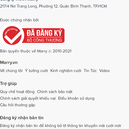
217/4 Nơ Trang Long, Phường 12, Quận Bình Thạnh, TP.HCM
Dịch vụ cưới tại Phú Yên
Dịch vụ cưới tại Phú Thọ
Dịch vụ cưới tại Quảng Bình
Dịch vụ cưới tại Quảng Nam
Được chứng nhận bởi
Dịch vụ cưới tại Quảng Ngãi
Dịch vụ cưới tại Hải Phòng
Dịch vụ cưới tại Quảng Ninh
Dịch vụ cưới tại Quảng Trị
Dịch vụ cưới tại Sóc Trăng
Dịch vụ cưới tại Sơn La
Bản quyền thuộc về Marry © 2010-2021
Dịch vụ cưới tại Tây Ninh
Dịch vụ cưới tại Thái Nguyên
Marry.vn
Dịch vụ cưới tại Thái Bình
Dịch vụ cưới tại Thanh Hóa
Về chúng tôi
Ý tưởng cưới
Kinh nghiệm cưới
Tin Tức
Video
Dịch vụ cưới tại Thừa Thiên - Huế
Dịch vụ cưới tại Tiền Giang
Trợ giúp
Dịch vụ cưới tại An Giang
Dịch vụ cưới tại Trà Vinh
Quy chế hoạt động
Chính sách bảo mật
Chính sách giải quyết khiếu nại
Điều khoản sử dụng
Dịch vụ cưới tại Tuyên Quang
Dịch vụ cưới tại Vĩnh Long
Câu hỏi thường gặp
Dịch vụ cưới tại Vĩnh Phúc
Dịch vụ cưới tại Yên Bái
Đăng ký nhận bản tin
Dịch vụ cưới tại Bà Rịa - Vũng Tàu
Dịch vụ cưới tại Bắc Giang
Đăng ký nhận bản tin để không bỏ lỡ thông tin khuyến mãi cưới mới