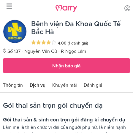
☰
/
/
Trang chủ
Sản phẩm dịch vụ
Gói thai sản trọn gói chuyển dạ
Bệnh viện Đa Khoa Quốc Tế
Bắc Hà
4.00
(1 đánh giá)
Số 137 - Nguyễn Văn Cừ - P. Ngọc Lâm
Nhận báo giá
Thông tin
Dịch vụ
Khuyến mãi
Đánh giá
Gói thai sản trọn gói chuyển dạ
Gói thai sản & sinh con trọn gói đăng kí chuyển dạ
Làm mẹ là thiên chức vĩ đại của người phụ nữ, là niềm hạnh