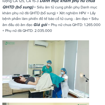
Danh mục khám phụ nữ chưa
lượng CA 125, CA 15-3
QHTD (bổ sung)
+ Siêu âm tử cung phần phụ Danh mục
khám phụ nữ đã QHTD (bổ sung) + Xét nghiệm HPV + Lấy
bệnh phẩm làm phiến đồ tế bào cổ tử cung - âm đạo + Siêu
Giá gói
âm đầu dò âm đạo
+ Phụ nữ chưa QHTD: 1.265.000
+ Phụ nữ đã QHTD: 2.035.000