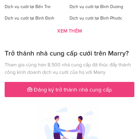
Dịch vụ cưới tại Bến Tre
Dịch vụ cưới tại Bình Dương
Dịch vụ cưới tại Bình Định
Dịch vụ cưới tại Bình Phước
Dịch vụ cưới tại Bình Thuận
Dịch vụ cưới tại Cà Mau
XEM THÊM
Dịch vụ cưới tại Cao Bằng
Dịch vụ cưới tại Đăk Lăk
Trở thành nhà cung cấp cưới trên Marry?
Dịch vụ cưới tại Hà Nội
Dịch vụ cưới tại Đăk Nông
Dịch vụ cưới tại Điện Biên
Dịch vụ cưới tại Đồng Nai
Tham gia cùng hơn 8.500 nhà cung cấp đã thúc đẩy thành
công kinh doanh dịch vụ cưới của họ với Marry
Dịch vụ cưới tại Đồng Tháp
Dịch vụ cưới tại Gia Lai
Dịch vụ cưới tại Hà Giang
Dịch vụ cưới tại Hà Nam
Đăng ký trở thành nhà cung cấp
Dịch vụ cưới tại Hà Tây
Dịch vụ cưới tại Hà Tĩnh
Dịch vụ cưới tại Hải Dương
Dịch vụ cưới tại Đà Nẵng
Dịch vụ cưới tại Hậu Giang
Dịch vụ cưới tại Hòa Bình
Dịch vụ cưới tại Hưng Yên
Dịch vụ cưới tại Khánh Hòa