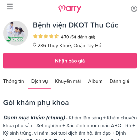
☰
/
/
Trang chủ
Sản phẩm dịch vụ
Gói khám phụ khoa
Bệnh viện ĐKQT Thu Cúc
4.70
(54 đánh giá)
286 Thụy Khuê, Quận Tây Hồ
Nhận báo giá
Thông tin
Dịch vụ
Khuyến mãi
Album
Đánh giá
Gói khám phụ khoa
Danh mục khám (chung)
- Khám lâm sàng + Khám chuyên
khoa phụ sản - Xét nghiệm + Xác định nhóm máu ABO - Rh +
Ký sinh trùng, vi nấm, soi tươi dịch âm hộ, âm đạo + Định