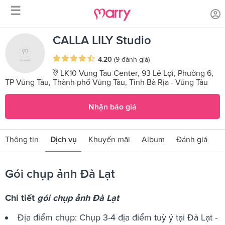
☰
/
/
Trang chủ
Sản phẩm dịch vụ
Gói chụp ảnh Đà Lạt
CALLA LILY Studio
4.20
(9 đánh giá)
LK10 Vung Tau Center, 93 Lê Lợi, Phường 6,
TP Vũng Tàu, Thành phố Vũng Tàu, Tỉnh Bà Rịa - Vũng Tàu
Nhận báo giá
Thông tin
Dịch vụ
Khuyến mãi
Album
Đánh giá
Gói chụp ảnh Đà Lạt
Chi tiết
gói chụp ảnh Đà Lạt
Địa điểm chụp: Chụp 3-4 địa điểm tuỳ ý tại Đà Lạt -