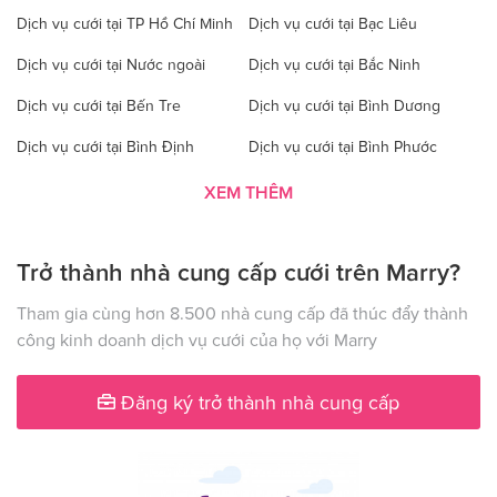
Dịch vụ cưới tại TP Hồ Chí Minh
Dịch vụ cưới tại Bạc Liêu
Dịch vụ cưới tại Nước ngoài
Dịch vụ cưới tại Bắc Ninh
Dịch vụ cưới tại Bến Tre
Dịch vụ cưới tại Bình Dương
Dịch vụ cưới tại Bình Định
Dịch vụ cưới tại Bình Phước
Dịch vụ cưới tại Bình Thuận
Dịch vụ cưới tại Cà Mau
XEM THÊM
Dịch vụ cưới tại Cao Bằng
Dịch vụ cưới tại Đăk Lăk
Trở thành nhà cung cấp cưới trên Marry?
Dịch vụ cưới tại Hà Nội
Dịch vụ cưới tại Đăk Nông
Dịch vụ cưới tại Điện Biên
Dịch vụ cưới tại Đồng Nai
Tham gia cùng hơn 8.500 nhà cung cấp đã thúc đẩy thành
công kinh doanh dịch vụ cưới của họ với Marry
Dịch vụ cưới tại Đồng Tháp
Dịch vụ cưới tại Gia Lai
Dịch vụ cưới tại Hà Giang
Dịch vụ cưới tại Hà Nam
Đăng ký trở thành nhà cung cấp
Dịch vụ cưới tại Hà Tây
Dịch vụ cưới tại Hà Tĩnh
Dịch vụ cưới tại Hải Dương
Dịch vụ cưới tại Đà Nẵng