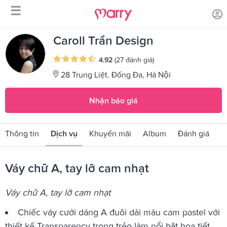
☰
/
/
Trang chủ
Sản phẩm dịch vụ
Váy chữ A, tay lỡ cam nhạt
Caroll Trần Design
4.92
(27 đánh giá)
28 Trung Liệt. Đống Đa, Hà Nội
Nhận báo giá
Thông tin
Dịch vụ
Khuyến mãi
Album
Đánh giá
Váy chữ A, tay lỡ cam nhạt
Váy chữ A, tay lỡ cam nhạt
Chiếc váy cưới dáng A đuôi dài màu cam pastel với
thiết kế Transparency trong trẻo làm nổi bật họa tiết