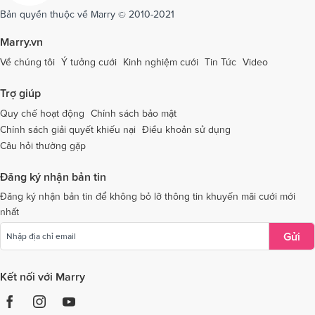
Dịch vụ cưới tại Sóc Trăng
Dịch vụ cưới tại Sơn La
Bản quyền thuộc về Marry © 2010-2021
Dịch vụ cưới tại Tây Ninh
Dịch vụ cưới tại Thái Nguyên
Marry.vn
Dịch vụ cưới tại Thái Bình
Dịch vụ cưới tại Thanh Hóa
Về chúng tôi
Ý tưởng cưới
Kinh nghiệm cưới
Tin Tức
Video
Dịch vụ cưới tại Thừa Thiên - Huế
Dịch vụ cưới tại Tiền Giang
Trợ giúp
Dịch vụ cưới tại An Giang
Dịch vụ cưới tại Trà Vinh
Quy chế hoạt động
Chính sách bảo mật
Chính sách giải quyết khiếu nại
Điều khoản sử dụng
Dịch vụ cưới tại Tuyên Quang
Dịch vụ cưới tại Vĩnh Long
Câu hỏi thường gặp
Dịch vụ cưới tại Vĩnh Phúc
Dịch vụ cưới tại Yên Bái
Đăng ký nhận bản tin
Dịch vụ cưới tại Bà Rịa - Vũng Tàu
Dịch vụ cưới tại Bắc Giang
Đăng ký nhận bản tin để không bỏ lỡ thông tin khuyến mãi cưới mới
nhất
Dịch vụ cưới tại Bắc Kạn
Gửi
Kết nối với Marry