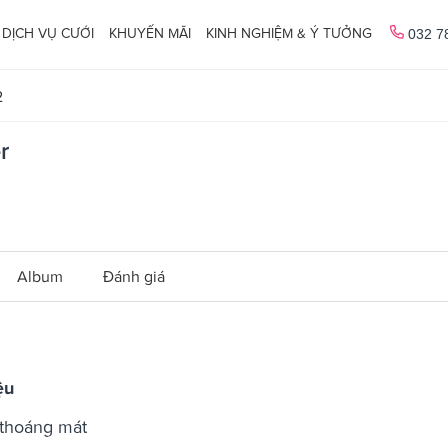
DỊCH VỤ CƯỚI
KHUYẾN MÃI
KINH NGHIỆM & Ý TƯỞNG
032 7
2
r
Album
Đánh giá
ệu
 thoáng mát