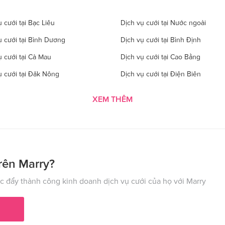
 cưới tại Bạc Liêu
Dịch vụ cưới tại Nước ngoài
ụ cưới tại Bình Dương
Dịch vụ cưới tại Bình Định
ụ cưới tại Cà Mau
Dịch vụ cưới tại Cao Bằng
ụ cưới tại Đăk Nông
Dịch vụ cưới tại Điện Biên
 cưới tại Gia Lai
Dịch vụ cưới tại Hà Giang
XEM THÊM
 cưới tại Hà Tĩnh
Dịch vụ cưới tại Hải Dương
ụ cưới tại Hòa Bình
Dịch vụ cưới tại Hưng Yên
ụ cưới tại Kon Tom
Dịch vụ cưới tại Lai Châu
 cưới tại Lào Cai
Dịch vụ cưới tại Cần Thơ
rên Marry?
ụ cưới tại Nghệ An
Dịch vụ cưới tại Ninh Bình
 đẩy thành công kinh doanh dịch vụ cưới của họ với Marry
ụ cưới tại Phú Thọ
Dịch vụ cưới tại Quảng Bình
ụ cưới tại Hải Phòng
Dịch vụ cưới tại Quảng Ninh