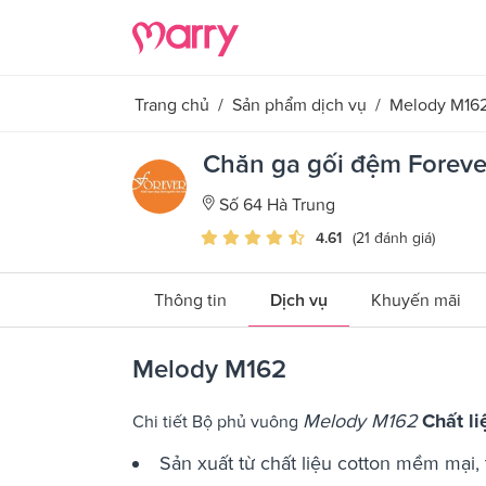
Trang chủ
/
Sản phẩm dịch vụ
/
Melody M16
Chăn ga gối đệm Foreve
Số 64 Hà Trung
4.61
(21 đánh giá)
Thông tin
Dịch vụ
Khuyến mãi
Melody M162
Melody M162
Chất li
Chi tiết Bộ phủ vuông
Sản xuất từ chất liệu cotton mềm mại,