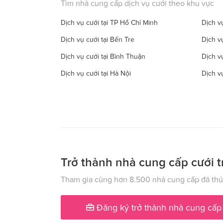
Tìm nhà cung cấp dịch vụ cưới theo khu vực
Dịch vụ cưới tại TP Hồ Chí Minh
Dịch vụ
Dịch vụ cưới tại Bến Tre
Dịch v
Dịch vụ cưới tại Bình Thuận
Dịch v
Dịch vụ cưới tại Hà Nội
Dịch v
Dịch vụ cưới tại Đồng Tháp
Dịch vụ
Dịch vụ cưới tại Hà Tây
Dịch vụ
Dịch vụ cưới tại Hậu Giang
Dịch v
Dịch vụ cưới tại Kiên Giang
Dịch v
Dịch vụ cưới tại Lạng Sơn
Dịch vụ
Trở thành nhà cung cấp cưới t
Dịch vụ cưới tại Nam Định
Dịch v
Tham gia cùng hơn 8.500 nhà cung cấp đã thúc
Dịch vụ cưới tại Phú Yên
Dịch v
Đăng ký trở thành nhà cung cấp
Dịch vụ cưới tại Quảng Ngãi
Dịch v