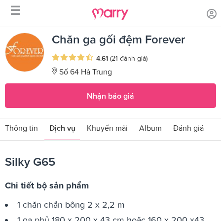
☰
/
/
Trang chủ
Sản phẩm dịch vụ
Silky G65
Chăn ga gối đệm Forever
4.61
(21 đánh giá)
Số 64 Hà Trung
Nhận báo giá
Thông tin
Dịch vụ
Khuyến mãi
Album
Đánh giá
Silky G65
Chi tiết bộ sản phẩm
1 chăn chần bông 2 x 2,2 m
1 ga phủ 180 x 200 x 43 cm hoặc 160 x 200 x43