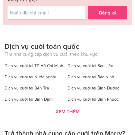
Đăng ký
Dịch vụ cưới toàn quốc
Tìm nhà cung cấp dịch vụ cưới theo khu vực
Dịch vụ cưới tại TP Hồ Chí Minh
Dịch vụ cưới tại Bạc Liêu
Dịch vụ cưới tại Nước ngoài
Dịch vụ cưới tại Bắc Ninh
Dịch vụ cưới tại Bến Tre
Dịch vụ cưới tại Bình Dương
Dịch vụ cưới tại Bình Định
Dịch vụ cưới tại Bình Phước
Dịch vụ cưới tại Bình Thuận
Dịch vụ cưới tại Cà Mau
XEM THÊM
Dịch vụ cưới tại Cao Bằng
Dịch vụ cưới tại Đăk Lăk
Trở thành nhà cung cấp cưới trên Marry?
Dịch vụ cưới tại Hà Nội
Dịch vụ cưới tại Đăk Nông