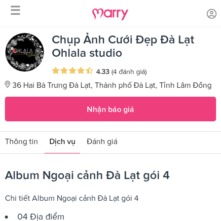
☰
/
/
Trang chủ
Sản phẩm dịch vụ
Album Ngoại cảnh Đà Lạt gói 4
Chụp Ảnh Cưới Đẹp Đà Lạt
Ohlala studio
4.33
(4 đánh giá)
36 Hai Bà Trưng Đà Lạt, Thành phố Đà Lạt, Tỉnh Lâm Đồng
Nhận báo giá
Thông tin
Dịch vụ
Đánh giá
Album Ngoại cảnh Đà Lạt gói 4
Chi tiết Album Ngoại cảnh Đà Lạt gói 4
04 Địa điểm