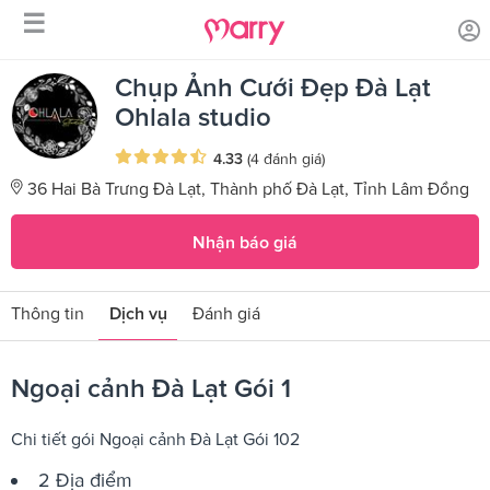
☰
/
/
Trang chủ
Sản phẩm dịch vụ
Ngoại cảnh Đà Lạt Gói 1
Chụp Ảnh Cưới Đẹp Đà Lạt
Ohlala studio
4.33
(4 đánh giá)
36 Hai Bà Trưng Đà Lạt, Thành phố Đà Lạt, Tỉnh Lâm Đồng
Nhận báo giá
Thông tin
Dịch vụ
Đánh giá
Ngoại cảnh Đà Lạt Gói 1
Chi tiết gói Ngoại cảnh Đà Lạt Gói 102
2 Địa điểm