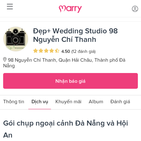
☰
/
/
Trang chủ
Sản phẩm dịch vụ
Gói chụp ngoại cảnh Đà Nẵng và
Hội An
Đẹp+ Wedding Studio 98
Nguyễn Chí Thanh
4.50
(12 đánh giá)
98 Nguyễn Chí Thanh, Quận Hải Châu, Thành phố Đà
Nẵng
Nhận báo giá
Thông tin
Dịch vụ
Khuyến mãi
Album
Đánh giá
Gói chụp ngoại cảnh Đà Nẵng và Hội
An