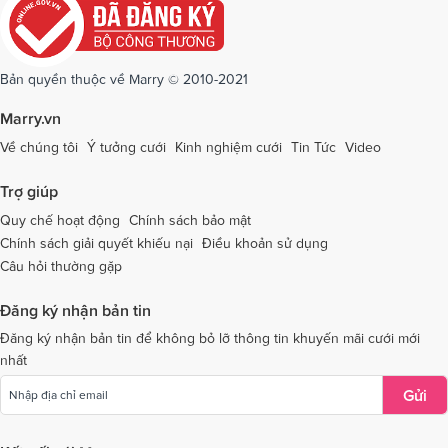
Dịch vụ cưới tại Quảng Ninh
Dịch vụ cưới tại Quảng Trị
Dịch vụ cưới tại Sóc Trăng
Dịch vụ cưới tại Sơn La
Bản quyền thuộc về Marry © 2010-2021
Dịch vụ cưới tại Tây Ninh
Dịch vụ cưới tại Thái Nguyên
Marry.vn
Dịch vụ cưới tại Thái Bình
Dịch vụ cưới tại Thanh Hóa
Về chúng tôi
Ý tưởng cưới
Kinh nghiệm cưới
Tin Tức
Video
Dịch vụ cưới tại Thừa Thiên - Huế
Dịch vụ cưới tại Tiền Giang
Trợ giúp
Dịch vụ cưới tại An Giang
Dịch vụ cưới tại Trà Vinh
Quy chế hoạt động
Chính sách bảo mật
Chính sách giải quyết khiếu nại
Điều khoản sử dụng
Dịch vụ cưới tại Tuyên Quang
Dịch vụ cưới tại Vĩnh Long
Câu hỏi thường gặp
Dịch vụ cưới tại Vĩnh Phúc
Dịch vụ cưới tại Yên Bái
Đăng ký nhận bản tin
Dịch vụ cưới tại Bà Rịa - Vũng Tàu
Dịch vụ cưới tại Bắc Giang
Đăng ký nhận bản tin để không bỏ lỡ thông tin khuyến mãi cưới mới
nhất
Dịch vụ cưới tại Bắc Kạn
Gửi