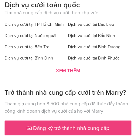
Dịch vụ cưới toàn quốc
Tìm nhà cung cấp dịch vụ cưới theo khu vực
Dịch vụ cưới tại TP Hồ Chí Minh
Dịch vụ cưới tại Bạc Liêu
Dịch vụ cưới tại Nước ngoài
Dịch vụ cưới tại Bắc Ninh
Dịch vụ cưới tại Bến Tre
Dịch vụ cưới tại Bình Dương
Dịch vụ cưới tại Bình Định
Dịch vụ cưới tại Bình Phước
Dịch vụ cưới tại Bình Thuận
Dịch vụ cưới tại Cà Mau
XEM THÊM
Dịch vụ cưới tại Cao Bằng
Dịch vụ cưới tại Đăk Lăk
Trở thành nhà cung cấp cưới trên Marry?
Dịch vụ cưới tại Hà Nội
Dịch vụ cưới tại Đăk Nông
Dịch vụ cưới tại Điện Biên
Dịch vụ cưới tại Đồng Nai
Tham gia cùng hơn 8.500 nhà cung cấp đã thúc đẩy thành
công kinh doanh dịch vụ cưới của họ với Marry
Dịch vụ cưới tại Đồng Tháp
Dịch vụ cưới tại Gia Lai
Dịch vụ cưới tại Hà Giang
Dịch vụ cưới tại Hà Nam
Đăng ký trở thành nhà cung cấp