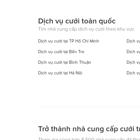
Dịch vụ cưới toàn quốc
Tìm nhà cung cấp dịch vụ cưới theo khu vực
Dịch vụ cưới tại TP Hồ Chí Minh
Dịch vụ
Dịch vụ cưới tại Bến Tre
Dịch v
Dịch vụ cưới tại Bình Thuận
Dịch v
Dịch vụ cưới tại Hà Nội
Dịch v
Dịch vụ cưới tại Đồng Tháp
Dịch vụ
Dịch vụ cưới tại Hà Tây
Dịch vụ
Dịch vụ cưới tại Hậu Giang
Dịch v
Dịch vụ cưới tại Kiên Giang
Dịch v
Dịch vụ cưới tại Lạng Sơn
Dịch vụ
Trở thành nhà cung cấp cưới t
Dịch vụ cưới tại Nam Định
Dịch v
Tham gia cùng hơn 8.500 nhà cung cấp đã thúc