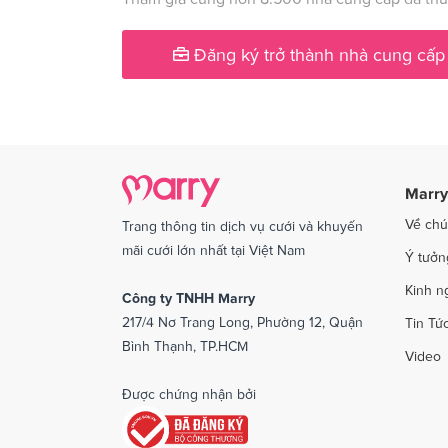
Dịch vụ cưới tại Phú Yên
Dịch v
Đăng ký trở thành nhà cung cấp
Dịch vụ cưới tại Quảng Ngãi
Dịch v
Dịch vụ cưới tại Sóc Trăng
Dịch vụ
Dịch vụ cưới tại Thái Bình
Dịch v
Dịch vụ cưới tại An Giang
Dịch vụ
Marry
Dịch vụ cưới tại Vĩnh Phúc
Dịch vụ
Về chú
Trang thông tin dịch vụ cưới và khuyến
Dịch vụ cưới tại Bắc Kạn
mãi cưới lớn nhất tại Việt Nam
Ý tưởn
Kinh n
Công ty TNHH Marry
217/4 Nơ Trang Long, Phường 12, Quận
Tin Tứ
Bình Thạnh, TP.HCM
Video
Được chứng nhận bởi