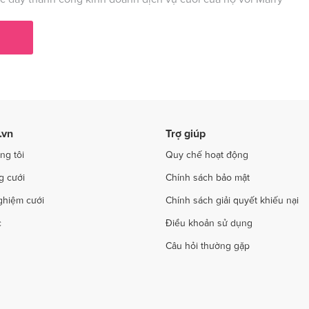
ụ cưới tại Phú Thọ
Dịch vụ cưới tại Quảng Bình
ụ cưới tại Hải Phòng
Dịch vụ cưới tại Quảng Ninh
 cưới tại Sơn La
Dịch vụ cưới tại Tây Ninh
ụ cưới tại Thanh Hóa
Dịch vụ cưới tại Thừa Thiên - Huế
 cưới tại Trà Vinh
Dịch vụ cưới tại Tuyên Quang
.vn
Trợ giúp
 cưới tại Yên Bái
Dịch vụ cưới tại Bà Rịa - Vũng Tàu
ng tôi
Quy chế hoạt động
g cưới
Chính sách bảo mật
ghiệm cưới
Chính sách giải quyết khiếu nại
c
Điều khoản sử dụng
Câu hỏi thường gặp