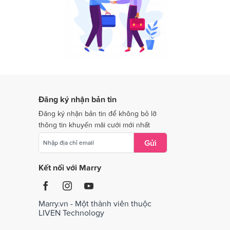
Dịch vụ cưới tại Quảng Nam
Dịch vụ cưới tại Quảng Trị
Dịch vụ cưới tại Thái Nguyên
Dịch vụ cưới tại Tiền Giang
Dịch vụ cưới tại Vĩnh Long
Đăng ký nhận bản tin
Dịch vụ cưới tại Bắc Giang
Đăng ký nhận bản tin để không bỏ lỡ
thông tin khuyến mãi cưới mới nhất
Gửi
Kết nối với Marry
Marry.vn - Một thành viên thuộc
LIVEN Technology