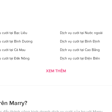
 cưới tại Bạc Liêu
Dịch vụ cưới tại Nước ngoài
ụ cưới tại Bình Dương
Dịch vụ cưới tại Bình Định
ụ cưới tại Cà Mau
Dịch vụ cưới tại Cao Bằng
ụ cưới tại Đăk Nông
Dịch vụ cưới tại Điện Biên
 cưới tại Gia Lai
Dịch vụ cưới tại Hà Giang
XEM THÊM
 cưới tại Hà Tĩnh
Dịch vụ cưới tại Hải Dương
ụ cưới tại Hòa Bình
Dịch vụ cưới tại Hưng Yên
ụ cưới tại Kon Tom
Dịch vụ cưới tại Lai Châu
 cưới tại Lào Cai
Dịch vụ cưới tại Cần Thơ
rên Marry?
ụ cưới tại Nghệ An
Dịch vụ cưới tại Ninh Bình
 đẩy thành công kinh doanh dịch vụ cưới của họ với Marry