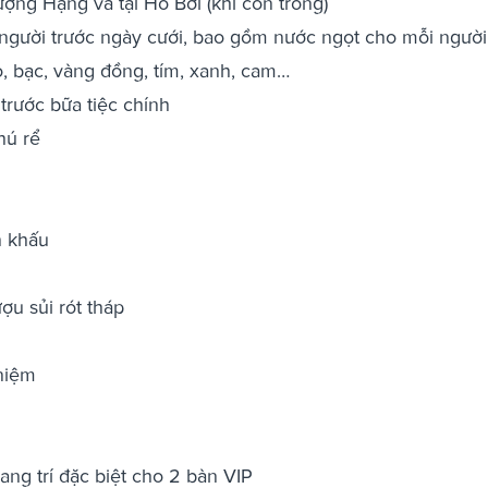
ợng Hạng và tại Hồ Bơi (khi còn trống)
 người trước ngày cưới, bao gồm nước ngọt cho mỗi người
ỏ, bạc, vàng đồng, tím, xanh, cam…
trước bữa tiệc chính
hú rể
n khấu
ợu sủi rót tháp
niệm
rang trí đặc biệt cho 2 bàn VIP