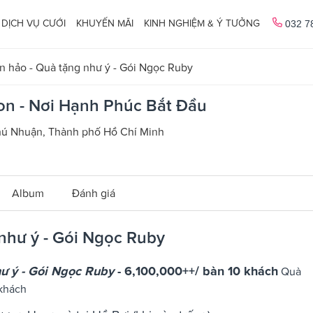
DỊCH VỤ CƯỚI
KHUYẾN MÃI
KINH NGHIỆM & Ý TƯỞNG
032 7
n hảo - Quà tặng như ý - Gói Ngọc Ruby
gon - Nơi Hạnh Phúc Bắt Đầu
Phú Nhuận, Thành phố Hồ Chí Minh
Album
Đánh giá
như ý - Gói Ngọc Ruby
hư ý - Gói Ngọc Ruby
-
6,100,000++/ bàn 10 khách
Quà
 khách