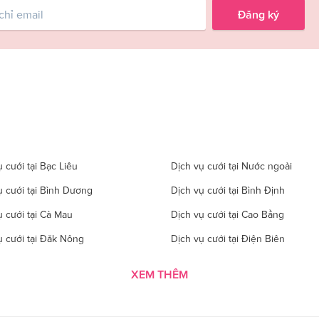
Đăng ký
 cưới tại Bạc Liêu
Dịch vụ cưới tại Nước ngoài
ụ cưới tại Bình Dương
Dịch vụ cưới tại Bình Định
ụ cưới tại Cà Mau
Dịch vụ cưới tại Cao Bằng
ụ cưới tại Đăk Nông
Dịch vụ cưới tại Điện Biên
 cưới tại Gia Lai
Dịch vụ cưới tại Hà Giang
XEM THÊM
 cưới tại Hà Tĩnh
Dịch vụ cưới tại Hải Dương
ụ cưới tại Hòa Bình
Dịch vụ cưới tại Hưng Yên