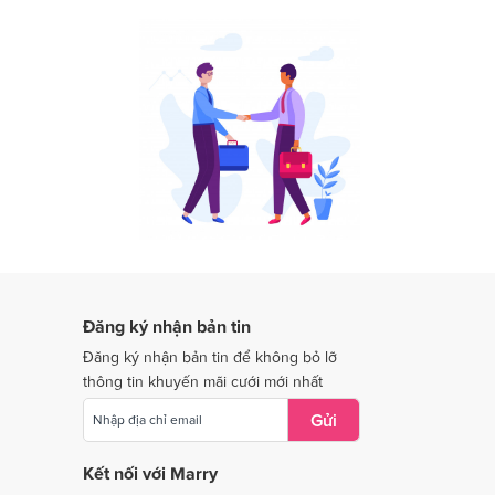
Dịch vụ cưới tại Lâm Đồng
Dịch vụ cưới tại Long An
Dịch vụ cưới tại Ninh Thuận
Dịch vụ cưới tại Quảng Nam
Dịch vụ cưới tại Quảng Trị
Dịch vụ cưới tại Thái Nguyên
Dịch vụ cưới tại Tiền Giang
Dịch vụ cưới tại Vĩnh Long
Đăng ký nhận bản tin
Dịch vụ cưới tại Bắc Giang
Đăng ký nhận bản tin để không bỏ lỡ
thông tin khuyến mãi cưới mới nhất
Gửi
Kết nối với Marry