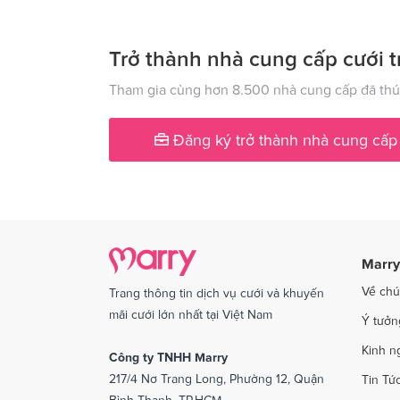
Dịch vụ cưới tại Kiên Giang
Dịch v
Dịch vụ cưới tại Lạng Sơn
Dịch vụ
Trở thành nhà cung cấp cưới t
Dịch vụ cưới tại Nam Định
Dịch v
Tham gia cùng hơn 8.500 nhà cung cấp đã thúc
Dịch vụ cưới tại Phú Yên
Dịch v
Đăng ký trở thành nhà cung cấp
Dịch vụ cưới tại Quảng Ngãi
Dịch v
Dịch vụ cưới tại Sóc Trăng
Dịch vụ
Dịch vụ cưới tại Thái Bình
Dịch v
Dịch vụ cưới tại An Giang
Dịch vụ
Marry
Dịch vụ cưới tại Vĩnh Phúc
Dịch vụ
Về chú
Trang thông tin dịch vụ cưới và khuyến
Dịch vụ cưới tại Bắc Kạn
mãi cưới lớn nhất tại Việt Nam
Ý tưởn
Kinh n
Công ty TNHH Marry
217/4 Nơ Trang Long, Phường 12, Quận
Tin Tứ