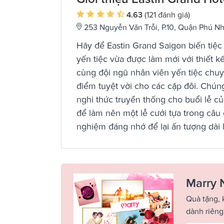
4.63
(121 đánh giá)
253 Nguyễn Văn Trỗi, P.10, Quận Phú N
Hãy để Eastin Grand Saigon biến tiệc
yến tiệc vừa được làm mới với thiết 
cùng đội ngũ nhân viên yến tiệc chuy
điểm tuyệt vời cho các cặp đôi. Chú
nghi thức truyền thống cho buổi lễ củ
để làm nên một lễ cưới tựa trong câu c
nghiệm đáng nhớ để lại ấn tượng dài l
Marry 
Quà tặng, 
dành riêng