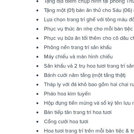
Tặng địa điểm chụp hình tại phòng Thư
Tặng một (01) bàn ăn thử cho Sáu (06)
Lựa chọn trang trí ghế với tông màu đ
Phục vụ thức ăn nhẹ cho mỗi bàn tiệc 
Phục vụ bữa ăn tối thêm cho cô dâu c
Phông nền trang trí sân khấu
Máy chiếu và màn hình chiếu
Sân khấu và 2 trụ hoa tươi trang trí sâ
Bánh cưới năm tầng (một tầng thật)
Tháp ly với đá khô bao gồm hai chai rư
Pháo hoa kim tuyến
Hộp đựng tiền mừng và sổ ký tên lưu 
Bàn tiếp tân trang trí hoa tươi
Cổng cưới hoa tươi
Hoa tươi trang trí trên mỗi bàn tiệc & t