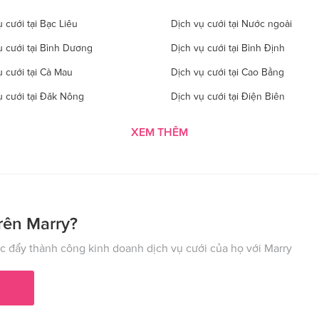
 cưới tại Bạc Liêu
Dịch vụ cưới tại Nước ngoài
ụ cưới tại Bình Dương
Dịch vụ cưới tại Bình Định
ụ cưới tại Cà Mau
Dịch vụ cưới tại Cao Bằng
ụ cưới tại Đăk Nông
Dịch vụ cưới tại Điện Biên
 cưới tại Gia Lai
Dịch vụ cưới tại Hà Giang
XEM THÊM
 cưới tại Hà Tĩnh
Dịch vụ cưới tại Hải Dương
ụ cưới tại Hòa Bình
Dịch vụ cưới tại Hưng Yên
ụ cưới tại Kon Tom
Dịch vụ cưới tại Lai Châu
 cưới tại Lào Cai
Dịch vụ cưới tại Cần Thơ
rên Marry?
ụ cưới tại Nghệ An
Dịch vụ cưới tại Ninh Bình
 đẩy thành công kinh doanh dịch vụ cưới của họ với Marry
ụ cưới tại Phú Thọ
Dịch vụ cưới tại Quảng Bình
ụ cưới tại Hải Phòng
Dịch vụ cưới tại Quảng Ninh
 cưới tại Sơn La
Dịch vụ cưới tại Tây Ninh