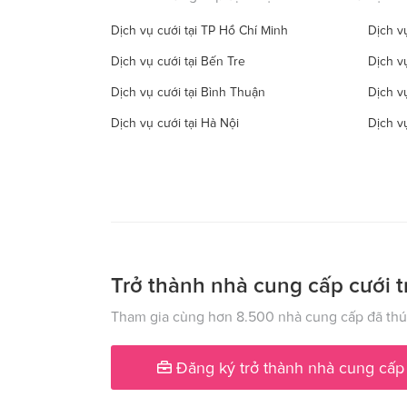
Dịch vụ cưới tại TP Hồ Chí Minh
Dịch vụ
Dịch vụ cưới tại Bến Tre
Dịch v
Dịch vụ cưới tại Bình Thuận
Dịch v
Dịch vụ cưới tại Hà Nội
Dịch v
Dịch vụ cưới tại Đồng Tháp
Dịch vụ
Dịch vụ cưới tại Hà Tây
Dịch vụ
Dịch vụ cưới tại Hậu Giang
Dịch v
Dịch vụ cưới tại Kiên Giang
Dịch v
Dịch vụ cưới tại Lạng Sơn
Dịch vụ
Trở thành nhà cung cấp cưới t
Dịch vụ cưới tại Nam Định
Dịch v
Tham gia cùng hơn 8.500 nhà cung cấp đã thúc
Dịch vụ cưới tại Phú Yên
Dịch v
Đăng ký trở thành nhà cung cấp
Dịch vụ cưới tại Quảng Ngãi
Dịch v
Dịch vụ cưới tại Sóc Trăng
Dịch vụ