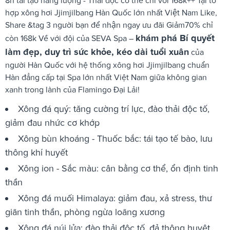
8h tái tạo năng lượng - Thải độc cơ thể chỉ với 168k++ Tại tổ
hợp xông hơi Jjimjilbang Hàn Quốc lớn nhất Việt Nam Like,
Share &tag 3 người bạn để nhận ngay ưu đãi Giảm70% chỉ
khám phá Bí quyết
còn 168k Về với đội của SEVA Spa –
làm đẹp, duy trì sức khỏe, kéo dài tuổi xuân
của
người Hàn Quốc với hệ thống xông hơi Jjimjilbang chuẩn
Hàn đẳng cấp tại Spa lớn nhất Việt Nam giữa không gian
xanh trong lành của Flamingo Đại Lải!
Xông đá quý: tăng cường trí lực, đào thải độc tố,
giảm đau nhức cơ khớp
Xông bùn khoáng - Thuốc bắc: tái tạo tế bào, lưu
thông khí huyết
Xông ion - Sắc màu: cân bằng cơ thể, ổn định tinh
thần
Xông đá muối Himalaya: giảm đau, xả stress, thư
giãn tinh thần, phòng ngừa loãng xương
Xông đá núi lửa: đào thải độc tố, đả thông huyệt