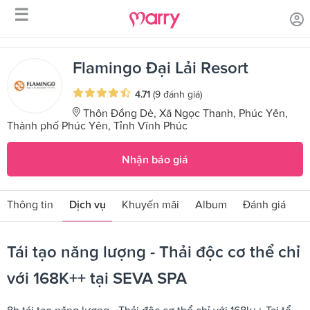
☰
/
/
Trang chủ
Sản phẩm dịch vụ
Tái tạo năng lượng - Thải độc cơ
thể chỉ với 168K++ tại SEVA SPA
Flamingo Đại Lải Resort
4.71
(9 đánh giá)
Thôn Đồng Dè, Xã Ngọc Thanh, Phúc Yên,
Thành phố Phúc Yên, Tỉnh Vĩnh Phúc
Nhận báo giá
Thông tin
Dịch vụ
Khuyến mãi
Album
Đánh giá
Tái tạo năng lượng - Thải độc cơ thể chỉ
với 168K++ tại SEVA SPA