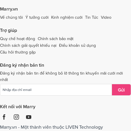
Dịch vụ cưới tại Tây Ninh
Dịch vụ cưới tại Thái Nguyên
Marry.vn
Dịch vụ cưới tại Thái Bình
Dịch vụ cưới tại Thanh Hóa
Về chúng tôi
Ý tưởng cưới
Kinh nghiệm cưới
Tin Tức
Video
Dịch vụ cưới tại Thừa Thiên - Huế
Dịch vụ cưới tại Tiền Giang
Trợ giúp
Dịch vụ cưới tại An Giang
Dịch vụ cưới tại Trà Vinh
Quy chế hoạt động
Chính sách bảo mật
Chính sách giải quyết khiếu nại
Điều khoản sử dụng
Dịch vụ cưới tại Tuyên Quang
Dịch vụ cưới tại Vĩnh Long
Câu hỏi thường gặp
Dịch vụ cưới tại Vĩnh Phúc
Dịch vụ cưới tại Yên Bái
Đăng ký nhận bản tin
Dịch vụ cưới tại Bà Rịa - Vũng Tàu
Dịch vụ cưới tại Bắc Giang
Đăng ký nhận bản tin để không bỏ lỡ thông tin khuyến mãi cưới mới
nhất
Dịch vụ cưới tại Bắc Kạn
Gửi
Kết nối với Marry
Marry.vn - Một thành viên thuộc LIVEN Technology