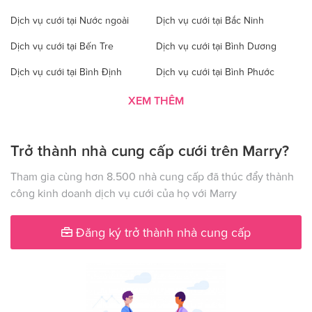
Dịch vụ cưới tại Nước ngoài
Dịch vụ cưới tại Bắc Ninh
Dịch vụ cưới tại Bến Tre
Dịch vụ cưới tại Bình Dương
Dịch vụ cưới tại Bình Định
Dịch vụ cưới tại Bình Phước
Dịch vụ cưới tại Bình Thuận
Dịch vụ cưới tại Cà Mau
XEM THÊM
Dịch vụ cưới tại Cao Bằng
Dịch vụ cưới tại Đăk Lăk
Trở thành nhà cung cấp cưới trên Marry?
Dịch vụ cưới tại Hà Nội
Dịch vụ cưới tại Đăk Nông
Dịch vụ cưới tại Điện Biên
Dịch vụ cưới tại Đồng Nai
Tham gia cùng hơn 8.500 nhà cung cấp đã thúc đẩy thành
công kinh doanh dịch vụ cưới của họ với Marry
Dịch vụ cưới tại Đồng Tháp
Dịch vụ cưới tại Gia Lai
Dịch vụ cưới tại Hà Giang
Dịch vụ cưới tại Hà Nam
Đăng ký trở thành nhà cung cấp
Dịch vụ cưới tại Hà Tây
Dịch vụ cưới tại Hà Tĩnh
Dịch vụ cưới tại Hải Dương
Dịch vụ cưới tại Đà Nẵng
Dịch vụ cưới tại Hậu Giang
Dịch vụ cưới tại Hòa Bình