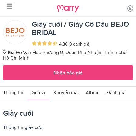
☰
/
/
Trang chủ
Sản phẩm dịch vụ
Giày cưới
Giày cưới / Giày Cô Dâu BEJO
BRIDAL
4.86
(9 đánh giá)
162 Hồ Văn Huê Phường 9, Quận Phú Nhuận, Thành phố
Hồ Chí Minh
Nhận báo giá
Thông tin
Dịch vụ
Khuyến mãi
Album
Đánh giá
Giày cưới
Thông tin giày cưới