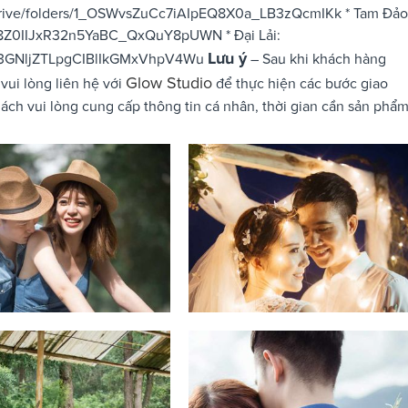
m/drive/folders/1_OSWvsZuCc7iAIpEQ8X0a_LB3zQcmIKk * Tam Đảo
Yeb8Z0IIJxR32n5YaBC_QxQuY8pUWN * Đại Lải:
Lưu ý
5ig93GNljZTLpgCIBlIkGMxVhpV4Wu
– Sau khi khách hàng
Glow Studio
vui lòng liên hệ với
để thực hiện các bước giao
hách vui lòng cung cấp thông tin cá nhân, thời gian cần sản phẩm