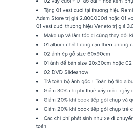
02 váy cưới + 01 áo dài + hoa kèm phụ
Tặng 01 vest cưới tại thương hiệu Remi
Adam Store trị giá 2.800.000đ hoặc 01 vo
01 vest cưới thương hiệu Veneto trị giá 3
Make up và làm tóc đi cùng thay đổi ki
01 album chất lượng cao theo phong c
02 ảnh ép gỗ size 60x90cm
01 ảnh để bàn size 20x30cm hoặc 02
02 DVD Slideshow
Trả toàn bộ ảnh gốc + Toàn bộ file al
Giảm 30% chi phí thuê váy mặc ngày cư
Giảm 20% khi book tiếp gói chụp và 
Giảm 20% khi book tiếp gói chụp trẻ c
Các chi phí phát sinh như xe di chuyể
toán