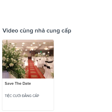
Video cùng nhà cung cấp
Save The Date
TIỆC CƯỚI ĐẲNG CẤP