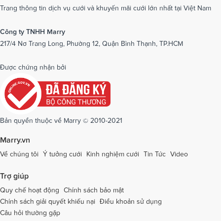
Dịch vụ cưới tại Nam Định
Dịch vụ cưới tại Nghệ An
Trang thông tin dịch vụ cưới và khuyến mãi cưới lớn nhất tại Việt Nam
Dịch vụ cưới tại Ninh Bình
Dịch vụ cưới tại Ninh Thuận
Công ty TNHH Marry
217/4 Nơ Trang Long, Phường 12, Quận Bình Thạnh, TP.HCM
Dịch vụ cưới tại Phú Yên
Dịch vụ cưới tại Phú Thọ
Dịch vụ cưới tại Quảng Bình
Dịch vụ cưới tại Quảng Nam
Được chứng nhận bởi
Dịch vụ cưới tại Quảng Ngãi
Dịch vụ cưới tại Hải Phòng
Dịch vụ cưới tại Quảng Ninh
Dịch vụ cưới tại Quảng Trị
Dịch vụ cưới tại Sóc Trăng
Dịch vụ cưới tại Sơn La
Bản quyền thuộc về Marry © 2010-2021
Dịch vụ cưới tại Tây Ninh
Dịch vụ cưới tại Thái Nguyên
Marry.vn
Dịch vụ cưới tại Thái Bình
Dịch vụ cưới tại Thanh Hóa
Về chúng tôi
Ý tưởng cưới
Kinh nghiệm cưới
Tin Tức
Video
Dịch vụ cưới tại Thừa Thiên - Huế
Dịch vụ cưới tại Tiền Giang
Trợ giúp
Dịch vụ cưới tại An Giang
Dịch vụ cưới tại Trà Vinh
Quy chế hoạt động
Chính sách bảo mật
Chính sách giải quyết khiếu nại
Điều khoản sử dụng
Dịch vụ cưới tại Tuyên Quang
Dịch vụ cưới tại Vĩnh Long
Câu hỏi thường gặp