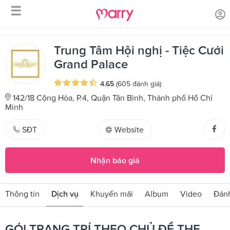
☰
/
/
Trang chủ
Sản phẩm dịch vụ
GÓI TRANG TRÍ THEO CHỦ ĐỀ
THE ENCHANTED FOREST
Trung Tâm Hội nghị - Tiệc Cưới
Grand Palace
4.65
(605 đánh giá)
142/18 Cộng Hòa, P.4, Quận Tân Bình, Thành phố Hồ Chí
Minh
SĐT
Website
Nhận báo giá
Thông tin
Dịch vụ
Khuyến mãi
Album
Video
Đánh
GÓI TRANG TRÍ THEO CHỦ ĐỀ THE