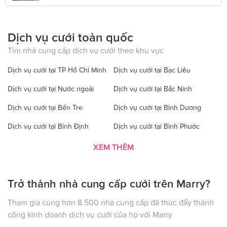
Dịch vụ cưới toàn quốc
Tìm nhà cung cấp dịch vụ cưới theo khu vực
Dịch vụ cưới tại TP Hồ Chí Minh
Dịch vụ cưới tại Bạc Liêu
Dịch vụ cưới tại Nước ngoài
Dịch vụ cưới tại Bắc Ninh
Dịch vụ cưới tại Bến Tre
Dịch vụ cưới tại Bình Dương
Dịch vụ cưới tại Bình Định
Dịch vụ cưới tại Bình Phước
Dịch vụ cưới tại Bình Thuận
Dịch vụ cưới tại Cà Mau
XEM THÊM
Dịch vụ cưới tại Cao Bằng
Dịch vụ cưới tại Đăk Lăk
Trở thành nhà cung cấp cưới trên Marry?
Dịch vụ cưới tại Hà Nội
Dịch vụ cưới tại Đăk Nông
Dịch vụ cưới tại Điện Biên
Dịch vụ cưới tại Đồng Nai
Tham gia cùng hơn 8.500 nhà cung cấp đã thúc đẩy thành
công kinh doanh dịch vụ cưới của họ với Marry
Dịch vụ cưới tại Đồng Tháp
Dịch vụ cưới tại Gia Lai