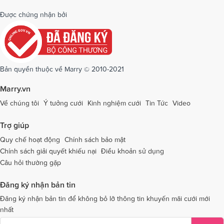
Dịch vụ cưới tại Quảng Bình
Dịch vụ cưới tại Quảng Nam
Được chứng nhận bởi
Dịch vụ cưới tại Quảng Ngãi
Dịch vụ cưới tại Hải Phòng
Dịch vụ cưới tại Quảng Ninh
Dịch vụ cưới tại Quảng Trị
Dịch vụ cưới tại Sóc Trăng
Dịch vụ cưới tại Sơn La
Bản quyền thuộc về Marry © 2010-2021
Dịch vụ cưới tại Tây Ninh
Dịch vụ cưới tại Thái Nguyên
Marry.vn
Dịch vụ cưới tại Thái Bình
Dịch vụ cưới tại Thanh Hóa
Về chúng tôi
Ý tưởng cưới
Kinh nghiệm cưới
Tin Tức
Video
Dịch vụ cưới tại Thừa Thiên - Huế
Dịch vụ cưới tại Tiền Giang
Trợ giúp
Dịch vụ cưới tại An Giang
Dịch vụ cưới tại Trà Vinh
Quy chế hoạt động
Chính sách bảo mật
Chính sách giải quyết khiếu nại
Điều khoản sử dụng
Dịch vụ cưới tại Tuyên Quang
Dịch vụ cưới tại Vĩnh Long
Câu hỏi thường gặp
Dịch vụ cưới tại Vĩnh Phúc
Dịch vụ cưới tại Yên Bái
Đăng ký nhận bản tin
Dịch vụ cưới tại Bà Rịa - Vũng Tàu
Dịch vụ cưới tại Bắc Giang
Đăng ký nhận bản tin để không bỏ lỡ thông tin khuyến mãi cưới mới
nhất
Dịch vụ cưới tại Bắc Kạn