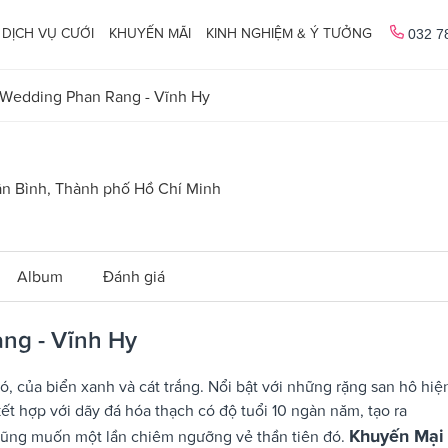
DỊCH VỤ CƯỚI
KHUYẾN MÃI
KINH NGHIỆM & Ý TƯỞNG
032 7
e Wedding Phan Rang - Vĩnh Hy
ân Bình, Thành phố Hồ Chí Minh
Album
Đánh giá
ng - Vĩnh Hy
, của biển xanh và cát trắng. Nổi bật với những rặng san hô hiệ
ết hợp với dãy đá hóa thạch có độ tuổi 10 ngàn năm, tạo ra
Khuyến Mại
cũng muốn một lần chiêm ngưỡng vẻ thần tiên đó.