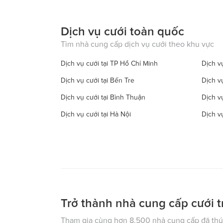
Dịch vụ cưới toàn quốc
Tìm nhà cung cấp dịch vụ cưới theo khu vực
Dịch vụ cưới tại TP Hồ Chí Minh
Dịch vụ
Dịch vụ cưới tại Bến Tre
Dịch v
Dịch vụ cưới tại Bình Thuận
Dịch v
Dịch vụ cưới tại Hà Nội
Dịch v
Dịch vụ cưới tại Đồng Tháp
Dịch vụ
Dịch vụ cưới tại Hà Tây
Dịch vụ
Dịch vụ cưới tại Hậu Giang
Dịch v
Dịch vụ cưới tại Kiên Giang
Dịch v
Dịch vụ cưới tại Lạng Sơn
Dịch vụ
Trở thành nhà cung cấp cưới t
Dịch vụ cưới tại Nam Định
Dịch v
Tham gia cùng hơn 8.500 nhà cung cấp đã thúc