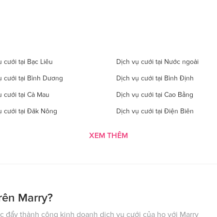
 cưới tại Bạc Liêu
Dịch vụ cưới tại Nước ngoài
ụ cưới tại Bình Dương
Dịch vụ cưới tại Bình Định
ụ cưới tại Cà Mau
Dịch vụ cưới tại Cao Bằng
ụ cưới tại Đăk Nông
Dịch vụ cưới tại Điện Biên
 cưới tại Gia Lai
Dịch vụ cưới tại Hà Giang
XEM THÊM
 cưới tại Hà Tĩnh
Dịch vụ cưới tại Hải Dương
ụ cưới tại Hòa Bình
Dịch vụ cưới tại Hưng Yên
ụ cưới tại Kon Tom
Dịch vụ cưới tại Lai Châu
 cưới tại Lào Cai
Dịch vụ cưới tại Cần Thơ
rên Marry?
ụ cưới tại Nghệ An
Dịch vụ cưới tại Ninh Bình
 đẩy thành công kinh doanh dịch vụ cưới của họ với Marry