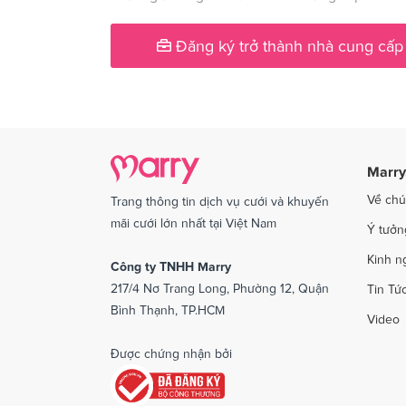
Dịch vụ cưới tại Phú Yên
Dịch v
Đăng ký trở thành nhà cung cấp
Dịch vụ cưới tại Quảng Ngãi
Dịch v
Dịch vụ cưới tại Sóc Trăng
Dịch vụ
Dịch vụ cưới tại Thái Bình
Dịch v
Dịch vụ cưới tại An Giang
Dịch vụ
Marry
Dịch vụ cưới tại Vĩnh Phúc
Dịch vụ
Về chú
Trang thông tin dịch vụ cưới và khuyến
Dịch vụ cưới tại Bắc Kạn
mãi cưới lớn nhất tại Việt Nam
Ý tưởn
Kinh n
Công ty TNHH Marry
217/4 Nơ Trang Long, Phường 12, Quận
Tin Tứ
Bình Thạnh, TP.HCM
Video
Được chứng nhận bởi