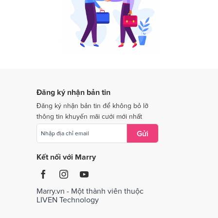
Dịch vụ cưới tại Quảng Nam
Dịch vụ cưới tại Quảng Trị
Dịch vụ cưới tại Thái Nguyên
Dịch vụ cưới tại Tiền Giang
Dịch vụ cưới tại Vĩnh Long
Đăng ký nhận bản tin
Dịch vụ cưới tại Bắc Giang
Đăng ký nhận bản tin để không bỏ lỡ
thông tin khuyến mãi cưới mới nhất
Gửi
Kết nối với Marry
Marry.vn - Một thành viên thuộc
LIVEN Technology