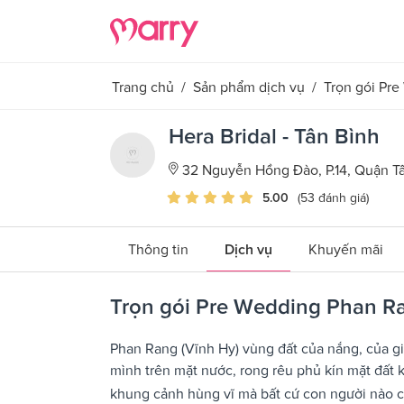
Trang chủ
/
Sản phẩm dịch vụ
/
Trọn gói Pr
Hera Bridal - Tân Bình
32 Nguyễn Hồng Đào, P.14, Quận T
5.00
(53 đánh giá)
Thông tin
Dịch vụ
Khuyến mãi
Trọn gói Pre Wedding Phan Ra
Phan Rang (Vĩnh Hy) vùng đất của nắng, của gió
mình trên mặt nước, rong rêu phủ kín mặt đất k
khung cảnh hùng vĩ mà bất cứ con người nào 