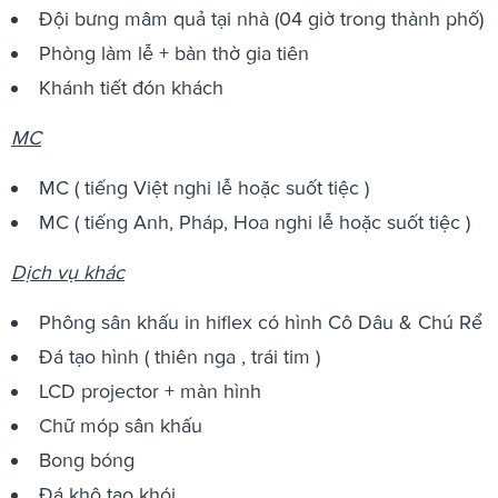
Đội bưng mâm quả tại nhà (04 giờ trong thành phố)
Phòng làm lễ + bàn thờ gia tiên
Khánh tiết đón khách
MC
MC ( tiếng Việt nghi lễ hoặc suốt tiệc )
MC ( tiếng Anh, Pháp, Hoa nghi lễ hoặc suốt tiệc )
Dịch vụ khác
Phông sân khấu in hiflex có hình Cô Dâu & Chú Rể
Đá tạo hình ( thiên nga , trái tim )
LCD projector + màn hình
Chữ móp sân khấu
Bong bóng
Đá khô tạo khói