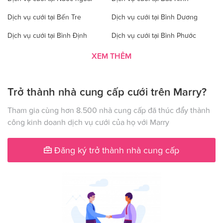
Dịch vụ cưới tại Bến Tre
Dịch vụ cưới tại Bình Dương
Dịch vụ cưới tại Bình Định
Dịch vụ cưới tại Bình Phước
Dịch vụ cưới tại Bình Thuận
Dịch vụ cưới tại Cà Mau
XEM THÊM
Dịch vụ cưới tại Cao Bằng
Dịch vụ cưới tại Đăk Lăk
Trở thành nhà cung cấp cưới trên Marry?
Dịch vụ cưới tại Hà Nội
Dịch vụ cưới tại Đăk Nông
Dịch vụ cưới tại Điện Biên
Dịch vụ cưới tại Đồng Nai
Tham gia cùng hơn 8.500 nhà cung cấp đã thúc đẩy thành
công kinh doanh dịch vụ cưới của họ với Marry
Dịch vụ cưới tại Đồng Tháp
Dịch vụ cưới tại Gia Lai
Dịch vụ cưới tại Hà Giang
Dịch vụ cưới tại Hà Nam
Đăng ký trở thành nhà cung cấp
Dịch vụ cưới tại Hà Tây
Dịch vụ cưới tại Hà Tĩnh
Dịch vụ cưới tại Hải Dương
Dịch vụ cưới tại Đà Nẵng
Dịch vụ cưới tại Hậu Giang
Dịch vụ cưới tại Hòa Bình
Dịch vụ cưới tại Hưng Yên
Dịch vụ cưới tại Khánh Hòa