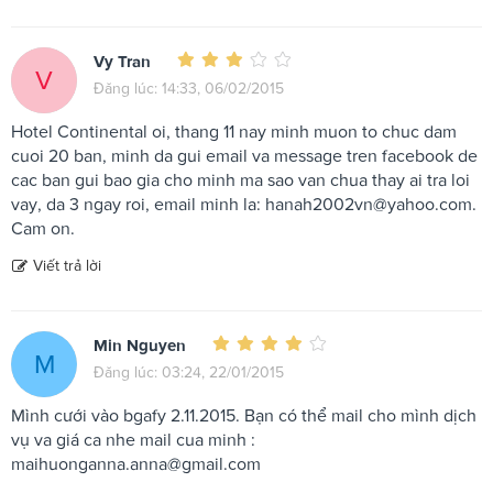
Vy Tran
V
Đăng lúc: 14:33, 06/02/2015
Hotel Continental oi, thang 11 nay minh muon to chuc dam
cuoi 20 ban, minh da gui email va message tren facebook de
cac ban gui bao gia cho minh ma sao van chua thay ai tra loi
vay, da 3 ngay roi, email minh la:
hanah2002vn@yahoo.com
.
Cam on.
Viết trả lời
Min Nguyen
M
Đăng lúc: 03:24, 22/01/2015
Mình cưới vào bgafy 2.11.2015. Bạn có thể mail cho mình dịch
vụ va giá ca nhe mail cua minh :
maihuonganna.anna@gmail.com